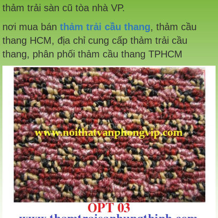
thảm trải sàn cũ tòa nhà VP.
nơi mua bán
thảm trải cầu thang
, thảm cầu
thang HCM, địa chỉ cung cấp thảm trải cầu
thang, phân phối thảm cầu thang TPHCM