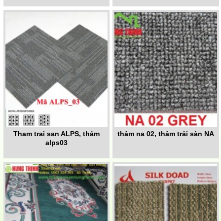
Tham trai san ALPS, thảm
thảm na 02, thảm trải sàn NA
alps03