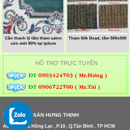
Cần thanh lý tấm thảm salon
Thảm Silk Doad, tấm 500x500
còn mới 90% tại tphcm
HỖ TRỢ TRỰC TUYẾN
ĐT
0903424703 ( Mr.Hưng )
ĐT
0906722700 ( Mr.Tài )
THẢM TRẢI SÀN HƯNG THỊNH
Add
:
181/21 Hồng Lạc , P.10 , Q.Tân Bình , TP HCM