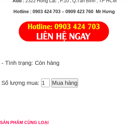
Add
:
2322 Hồng Lạc , P.10 , Q.Tân Bình , TP HCM
Hotline
: 0903 424 703 – 0909 423 760 Mr Hưng
- Tình trạng: Còn hàng
Số lượng mua:
Mua hàng
SẢN PHẨM CÙNG LOẠI