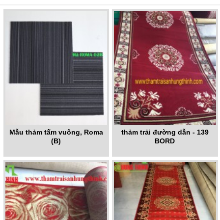
Mẫu thảm tấm vuông, Roma
thảm trải đường dẫn - 139
(B)
BORD