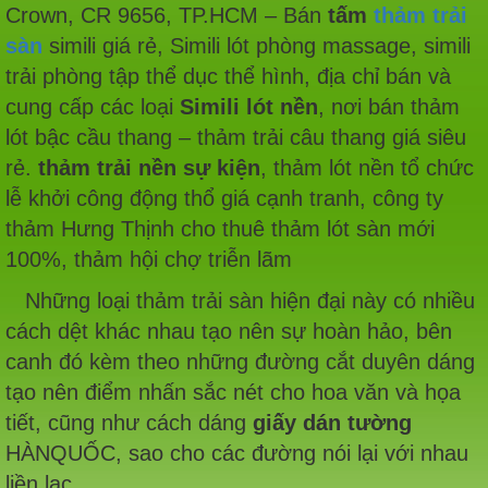
Crown, CR 9656, TP.HCM – Bán
tấm
thảm trải
sàn
simili giá rẻ, Simili lót phòng massage, simili
trải phòng tập thể dục thể hình, địa chỉ bán và
cung cấp các loại
Simili lót nền
, nơi bán thảm
lót bậc cầu thang – thảm trải câu thang giá siêu
rẻ.
thảm trải nền sự kiện
, thảm lót nền tổ chức
lễ khởi công động thổ giá cạnh tranh, công ty
thảm Hưng Thịnh cho thuê thảm lót sàn mới
100%, thảm hội chợ triễn lãm
Những loại thảm trải sàn hiện đại này có nhiều
cách dệt khác nhau tạo nên sự hoàn hảo, bên
canh đó kèm theo những đường cắt duyên dáng
tạo nên điểm nhấn sắc nét cho hoa văn và họa
tiết, cũng như cách dáng
giấy dán tường
HÀNQUỐC, sao cho các đường nói lại với nhau
liền lạc.