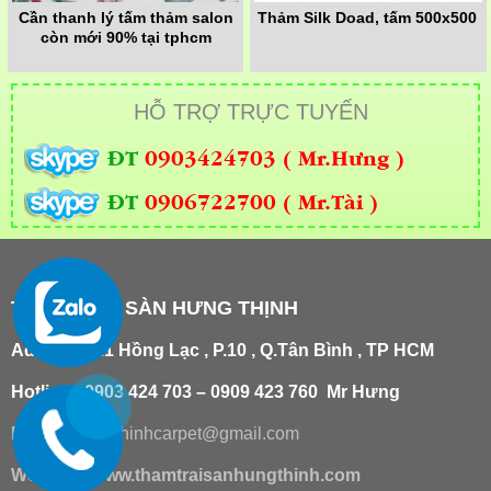
Cần thanh lý tấm thảm salon
Thảm Silk Doad, tấm 500x500
còn mới 90% tại tphcm
HỖ TRỢ TRỰC TUYẾN
ĐT
0903424703 ( Mr.Hưng )
ĐT
0906722700 ( Mr.Tài )
THẢM TRẢI SÀN HƯNG THỊNH
Add
:
181/21 Hồng Lạc , P.10 , Q.Tân Bình , TP HCM
Hotline : 0903 424 703 – 0909 423 760 Mr Hưng
Email :
hungthinhcarpet@gmail.co
m
Website:
www.thamtraisanhungthinh.com