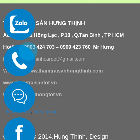
THẢM TRẢI SÀN HƯNG THỊNH
Add
:
181/21 Hồng Lạc , P.10 , Q.Tân Bình , TP HCM
Hotline : 0903 424 703 – 0909 423 760 Mr Hưng
Email :
hungthinhcarpet@gmail.co
m
Website:
www.thamtraisanhungthinh.com
www.thamtraisantot.vn
www.giaydantuongtot.vn
thảm trải sàn
,
thảm lót sàn
Copyright © 2014.Hung Thinh. Design