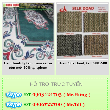
Cần thanh lý tấm thảm salon
Thảm Silk Doad, tấm 500x500
còn mới 90% tại tphcm
HỖ TRỢ TRỰC TUYẾN
ĐT
0903424703 ( Mr.Hưng )
ĐT
0906722700 ( Mr.Tài )