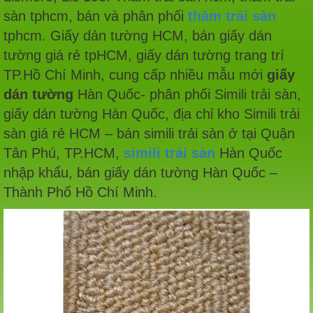
sàn tphcm, bán và phân phối
thảm trải sàn
tphcm. Giấy dán tường HCM, bán giấy dán
tường giá rẻ tpHCM, giấy dán tường trang trí
TP.Hồ Chí Minh, cung cấp nhiều mẫu mới
giấy
dán tường
Hàn Quốc
-
phân phối Simili trải sàn,
giấy dán tường Hàn Quốc, địa chỉ kho Simili trải
sàn giá rẻ HCM – bán simili trải sàn ở tại Quận
Tân Phú, TP.HCM,
simili trải sàn
Hàn Quốc
nhập khẩu, bán giấy dán tường Hàn Quốc –
Thành Phố Hồ Chí Minh.