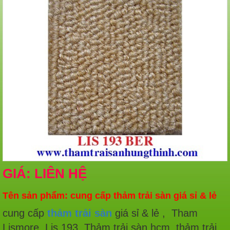
GIÁ: LIÊN HỆ
Tên sản phẩm: cung cấp thảm trải sàn giá sỉ & lẻ
cung cấp
thảm trải sàn
giá sỉ & lẻ , Tham
Lismore, Lis 193. Thảm trải sàn hcm, thảm trải