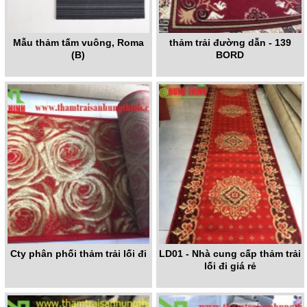
Mẫu thảm tấm vuông, Roma
thảm trải đường dẫn - 139
(B)
BORD
Cty phân phối thảm trải lối đi
LD01 - Nhà cung cấp thảm trải
lối đi giá rẻ