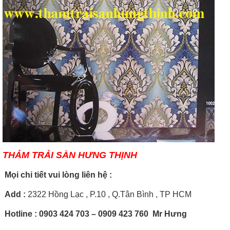
THẢM TRẢI SÀN HƯNG THỊNH
Mọi chi tiết vui lòng liên hệ :
Add
:
2322 Hồng Lạc , P.10 , Q.Tân Bình , TP HCM
Hotline
: 0903 424 703 – 0909 423 760 Mr Hưng