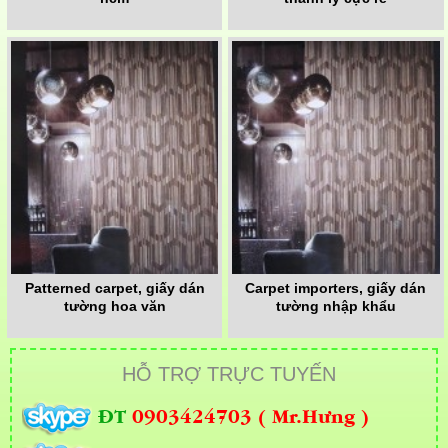
Patterned carpet, giấy dán
Carpet importers, giấy dán
tường hoa văn
tường nhập khẩu
HỖ TRỢ TRỰC TUYẾN
ĐT
0903424703 ( Mr.Hưng )