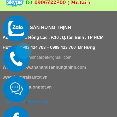
ĐT
0906722700 ( Mr.Tài )
THẢM TRẢI SÀN HƯNG THỊNH
Add
:
181/21 Hồng Lạc , P.10 , Q.Tân Bình , TP HCM
Hotline : 0903 424 703 – 0909 423 760 Mr Hưng
Email :
hungthinhcarpet@gmail.co
m
Website:
www.thamtraisanhungthinh.com
www.thamtraisantot.vn
www.giaydantuongtot.vn
thảm trải sàn
,
thảm lót sàn