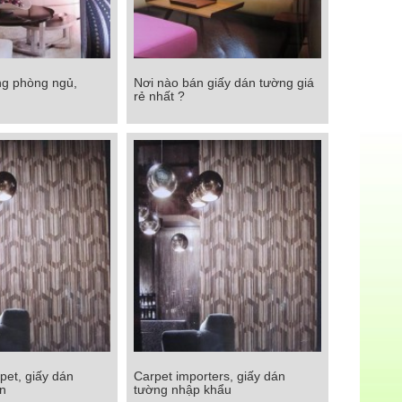
ng phòng ngủ,
Nơi nào bán giấy dán tường giá
ờng phòng ngủ,
Nơi nào bán giấy dán tường giá
rẻ nhất ?
g khách
rẻ nhất ?
Chi tiết
pet, giấy dán
Carpet importers, giấy dán
et, giấy dán tường
Carpet importers, giấy dán
n
tường nhập khẩu
a văn
tường nhập khẩu