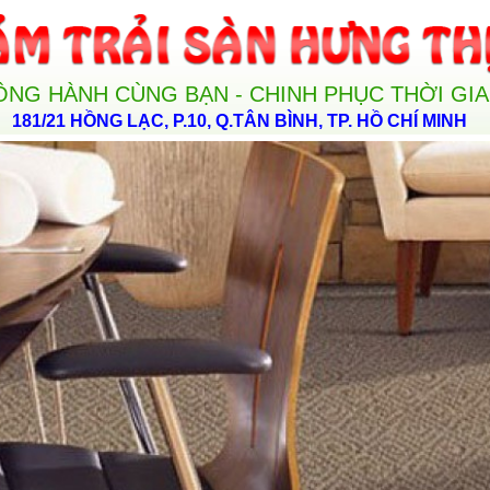
ỒNG HÀNH CÙNG BẠN - CHINH PHỤC THỜI GI
181/21 HỒNG LẠC, P.10, Q.TÂN BÌNH, TP. HỒ CHÍ MINH