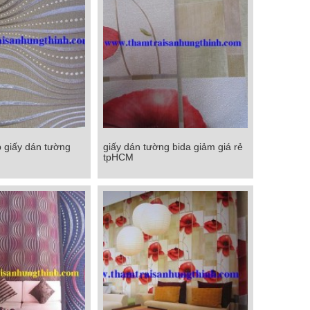
 giấy dán tường
giấy dán tường bida giảm giá rẻ
 giấy dán tường
giấy dán tường bida giảm giá rẻ
tpHCM
p khẩu
tpHCM
Chi tiết