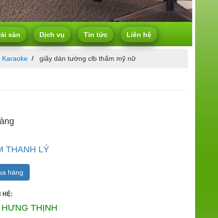
rải sàn
Dịch vụ
Tin tức
Liên hệ
 Karaoke
giấy dán tường clb thẩm mỹ nữ
hàng
M THANH LÝ
a hàng
 HỆ:
 HƯNG THỊNH