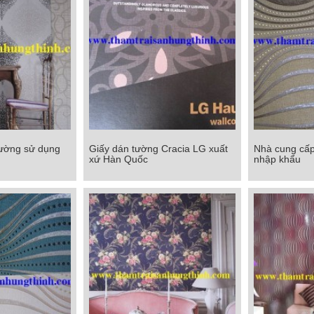
tường sử dụng
Giấy dán tường Cracia LG xuất
Nhà cung cấp
tường sử dụng
Giấy dán tường Cracia LG xuất
Nhà cung cấp
xứ Hàn Quốc
nhập khẩu
xứ Hàn Quốc
nhậ
Chi tiết
Chi tiết