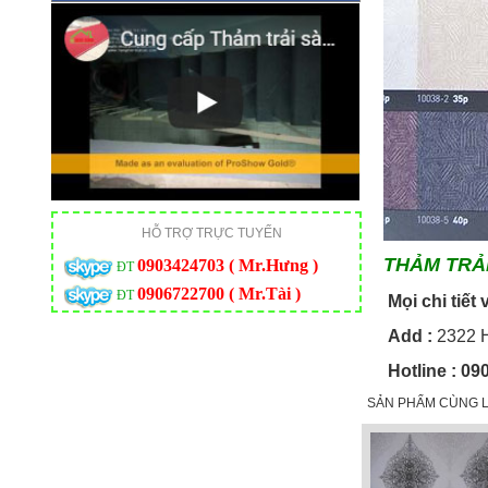
HỖ TRỢ TRỰC TUYẾN
THẢM TRẢ
0903424703 ( Mr.Hưng )
ĐT
0906722700 ( Mr.Tài )
ĐT
Mọi chi t
Add
:
2322 H
Hotline
: 09
SẢN PHẨM CÙNG L