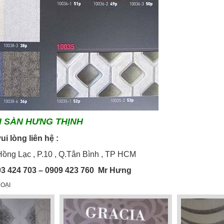
I SÀN HƯNG THỊNH
iết vui lòng liên hệ :
ồng Lạc , P.10 , Q.Tân Bình , TP HCM
03 424 703 – 0909 423 760 Mr Hưng
OẠI