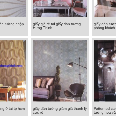
dán tường nhập
giấy giá rẻ tại giấy dán tường
giấy dán tườ
án tường nhập
giấy giá rẻ tại giấy dán tường
giấy dán tư
Hưng Thịnh
phòng khách
u
Hưng Thịnh
phòn
Chi tiết
Chi tiết
ng ở tại tp hcm
giấy dán tường giảm giá thanh lý
Patterned car
g ở tại tp hcm
giấy dán tường giảm giá thanh lý
Patterned carp
cực rẻ
tường hoa vă
cực rẻ
ho