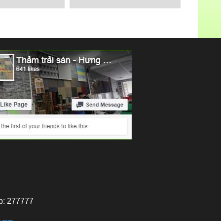
Chi tiết
p: 277777