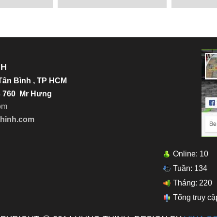
Chi tiết
Chi tiết
NH
.Tân Bình , TP HCM
23 760 Mr Hưng
o
m
thinh.com
Online: 10
Tuần: 134
Tháng: 220
Tổng truy cậ