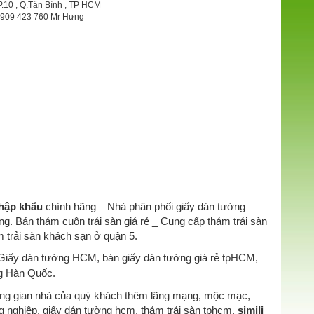
P.10 , Q.Tân Bình , TP HCM
 0909 423 760 Mr Hưng
hập khẩu
chính hãng _ Nhà phân phối giấy dán tường
ng. Bán thảm cuộn trải sàn giá rẻ _ Cung cấp thảm trải sàn
m trải sàn khách sạn ở quận 5.
. Giấy dán tường HCM, bán giấy dán tường giá rẻ tpHCM,
g Hàn Quốc.
hông gian nhà của quý khách thêm lãng mạng, mộc mạc,
ng nghiệp, giấy dán tường hcm, thảm trải sàn tphcm,
simili