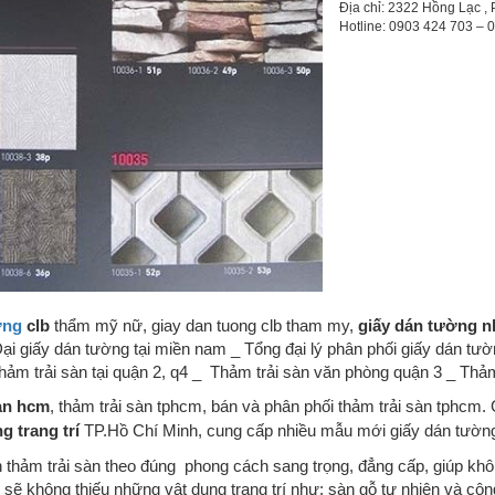
Địa chỉ: 2322 Hồng Lạc , 
Hotline: 0903 424 703 –
ờng
clb
thẩm mỹ nữ, giay dan tuong clb tham my,
giấy dán tường n
ại giấy dán tường tại miền nam _ Tổng đại lý phân phối giấy dán tườ
hảm trải sàn tại quận 2, q4 _ Thảm trải sàn văn phòng quận 3 _ Thả
àn hcm
, thảm trải sàn tphcm, bán và phân phối thảm trải sàn tphcm
g trang trí
TP.Hồ Chí Minh, cung cấp nhiều mẫu mới giấy dán tườn
 thảm trải sàn theo đúng phong cách sang trọng, đẳng cấp, giúp k
sẽ không thiếu những vật dụng trang trí như: sàn gỗ tự nhiên và cô