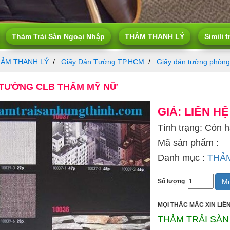
Thảm Trải Sàn Ngoại Nhập
THẢM THANH LÝ
Simili t
ẢM THANH LÝ
Giấy Dán Tường TP.HCM
Giấy dán tường phòng
 TƯỜNG CLB THẨM MỸ NỮ
GIÁ: LIÊN HỆ
Tình trạng: Còn 
Mã sản phẩm :
Danh mục :
THẢ
Mu
Số lượng
:
MỌI THẮC MẮC XIN LIÊN
THẢM TRẢI SÀN