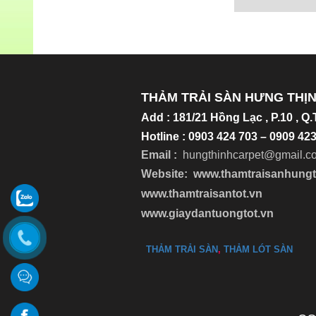
Chi tiết
THẢM TRẢI SÀN HƯNG THỊ
Add
:
181/21 Hồng Lạc , P.10 , Q
Hotline : 0903 424 703 – 0909 4
Email :
hungthinhcarpet@gmail.c
Website:
www.thamtraisanhung
www.thamtraisantot.vn
www.giaydantuongtot.vn
THẢM TRẢI SÀN
,
THẢM LÓT SÀN