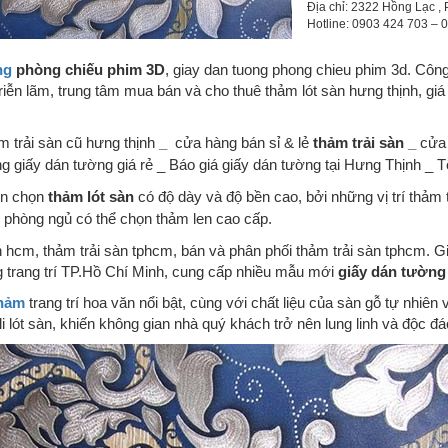
Địa chỉ: 2322 Hồng Lạc , 
Hotline: 0903 424 703 –
ng
phòng chiếu phim 3D
, giay dan tuong phong chieu phim 3d. Côn
riễn lãm, trung tâm mua bán và cho thuê thảm lót sàn hưng thịnh, giá 
 trải sàn cũ hưng thịnh
_
cửa hàng bán sỉ & lẻ
thảm trải sàn
_
cửa 
g giấy dán tường giá rẻ _ Báo giá giấy dán tường tại Hưng Thịnh _ T
ên chọn
thảm lót sàn
có độ dày và độ bền cao, bởi những vị trí thảm 
như phòng ngủ có thể chọn thảm len cao cấp.
 hcm, thảm trải sàn tphcm, bán và phân phối thảm trải sàn tphcm. 
 trang trí TP.Hồ Chí Minh, cung cấp nhiều mẫu mới
giấy dán tường
hảm
trang trí hoa văn nổi bật, cùng với chất liệu của sàn gỗ tự nhi
li lót sàn, khiến không gian nhà quý khách trở nên lung linh và độc đ