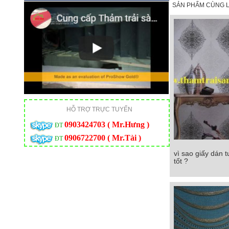
SẢN PHẨM CÙNG L
HỖ TRỢ TRỰC TUYẾN
0903424703 ( Mr.Hưng )
ĐT
0906722700 ( Mr.Tài )
ĐT
vì sao giấy dán 
vì sao giấy dán 
tốt ?
tốt ?
Chi tiết