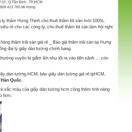
P.10 , Q.Tân Bình , TP HCM
 0909 423 760 Mr Hưng
g ty thảm Hưng Thịnh cho thuê thảm lót sàn mới 100%,
siêu rẻ cho các công ty, cho thuê thảm lót sàn làm hội nghị
hàng thảm trải sàn giá rẻ _ Báo giá thảm trải sàn tại Hưng
ổng đại lý giấy dán tường chính hang.
thường xuyên bị giẫm lên như lối ra vào tiền sãnh … còn
Giấy dán tường HCM, bán giấy dán tường giá rẻ tpHCM,
 Hàn Quốc
.
ên và sắc màu của giấy dán tường hcm cộng thêm tính năng
áo hơn.