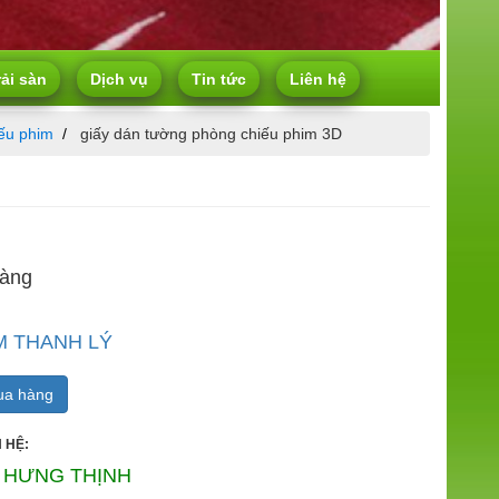
rải sàn
Dịch vụ
Tin tức
Liên hệ
ếu phim
giấy dán tường phòng chiếu phim 3D
hàng
M THANH LÝ
a hàng
 HỆ:
 HƯNG THỊNH