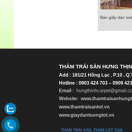
Bán giấy dán tườ
Bán giấy dán tườn
Chi tiết
THẢM TRẢI SÀN HƯNG THỊ
Add
:
181/21 Hồng Lạc , P.10 , Q
Hotline : 0903 424 703 – 0909 4
Email :
hungthinhcarpet@gmail.c
Website:
www.thamtraisanhung
www.thamtraisantot.vn
www.giaydantuongtot.vn
THẢM TRẢI SÀN
,
THẢM LÓT SÀN