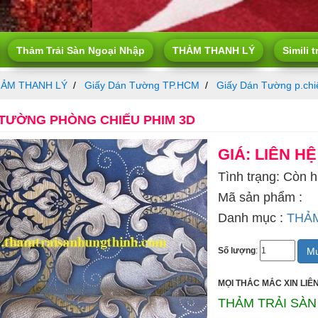
Thảm Trải Sàn Ngoại Nhập
THẢM THANH LÝ
Simili t
ẢM THANH LÝ
Giấy Dán Tường TP.HCM
Giấy Dán Tường p.chi
 TƯỜNG PHÒNG CHIẾU PHIM 3D
GIÁ: LIÊN HỆ
Tình trạng: Còn 
Mã sản phẩm :
Danh mục :
THẢ
Mu
Số lượng
:
MỌI THẮC MẮC XIN LIÊN
THẢM TRẢI SÀN