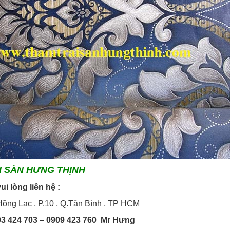
I SÀN HƯNG THỊNH
iết vui lòng liên hệ :
ồng Lạc , P.10 , Q.Tân Bình , TP HCM
03 424 703 – 0909 423 760 Mr Hưng