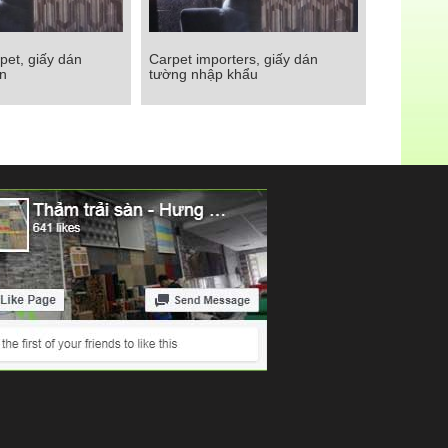
pet, giấy dán
Carpet importers, giấy dán
et, giấy dán tường
Carpet importers, giấy dán
n
tường nhập khẩu
a văn
tường nhập khẩu
Chi tiết