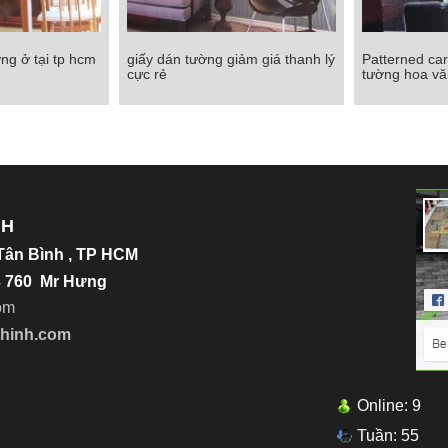
ng ở tại tp hcm
giấy dán tường giảm giá thanh lý
Patterned car
g ở tại tp hcm
giấy dán tường giảm giá thanh lý
Patterned carp
cực rẻ
tường hoa vă
cực rẻ
ho
Chi tiết
Chi tiết
NH
.Tân Bình , TP HCM
23 760 Mr Hưng
o
m
thinh.com
Online: 9
Tuần: 55