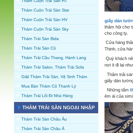
Thảm Cuộn Trải Sàn HT
Thảm Cuộn Trải Sàn Star
Thảm Cuộn Trải Sàn HV
giấy dán tườ
thảm hội chợ t
Thảm Cuộn Trải Sàn Sky
cho công ty.
Thảm Trải Sàn Bida
Cửa hàng thảm
Thảm Trải Sàn Cũ
Thịnh, cửa hàn
Thảm Trải Cầu Thang, Hành Lang
Quý khách n
nơi ít đi lại 
Thảm Trải Salon, Thảm Trải Sofa
Thảm trải sàn
Giặt Thảm Trải Sàn, Vệ Sinh Thảm
giấy dán tường
Mua Bán Thảm Cũ Thanh Lý
Những tấm
t
Thảm Trải Lối Đi Nhà Hàng
êm ái của simi
THẢM TRẢI SÀN NGOẠI NHẬP
Thảm Trải Sàn Châu Âu
Thảm Trải Sàn Châu Á