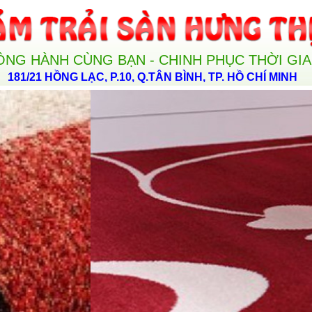
ỒNG HÀNH CÙNG BẠN - CHINH PHỤC THỜI GI
181/21 HỒNG LẠC, P.10, Q.TÂN BÌNH, TP. HỒ CHÍ MINH