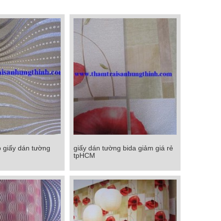
 giấy dán tường
giấy dán tường bida giảm giá rẻ
 giấy dán tường
giấy dán tường bida giảm giá rẻ
tpHCM
p khẩu
tpHCM
Chi tiết