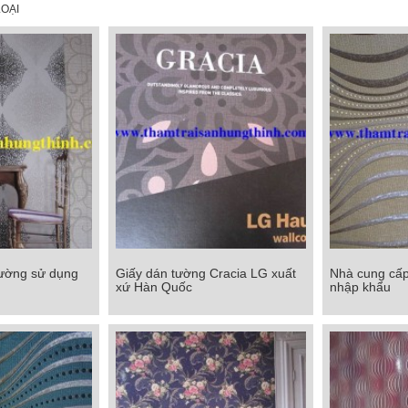
OẠI
tường sử dụng
Giấy dán tường Cracia LG xuất
Nhà cung cấp
tường sử dụng
Giấy dán tường Cracia LG xuất
Nhà cung cấp
xứ Hàn Quốc
nhập khẩu
xứ Hàn Quốc
nhậ
Chi tiết
Chi tiết