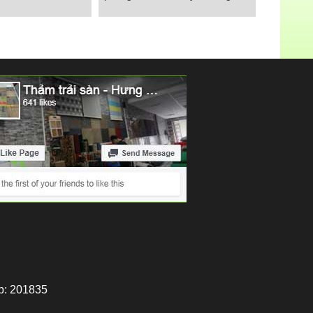
iá rẻ HCM
phòng thể hình chuyên dùng
Chi tiết
p: 201835