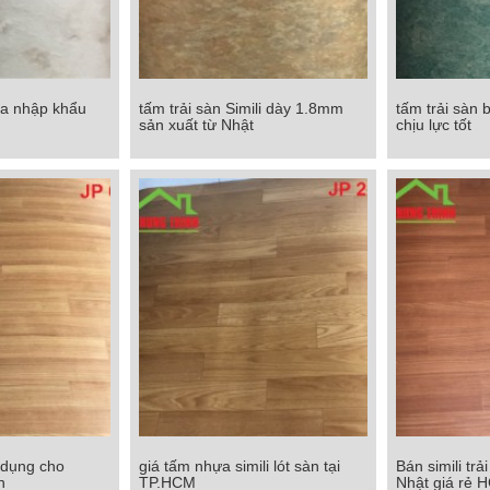
hựa nhập khẩu
tấm trải sàn Simili dày 1.8mm
tấm trải sàn 
hựa nhập khẩu
tấm trải sàn Simili dày 1.8mm
tấm trải sàn bằ
sản xuất từ Nhật
chịu lực tốt
ản
sản xuất từ Nhật
chịu
Chi tiết
Chi tiết
ử dụng cho
giá tấm nhựa simili lót sàn tại
Bán simili trả
 sử dụng cho
giá tấm nhựa simili lót sàn tại
Bán simili tr
n
TP.HCM
Nhật giá rẻ 