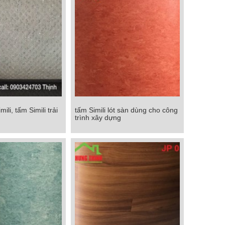
mili, tấm Simili trải
tấm Simili lót sàn dùng cho công
ili, tấm Simili trải
tấm Simili lót sàn dùng cho công
trình xây dựng
sàn
trình xây dựng
Chi tiết