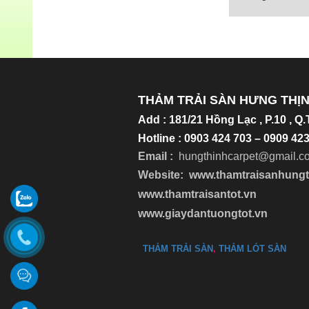
Trường M
Chi tiết
THẢM TRẢI SÀN HƯNG THỊ
Add
:
181/21 Hồng Lạc , P.10 , Q
Hotline : 0903 424 703 – 0909 4
Email :
hungthinhcarpet@gmail.c
Website:
www.thamtraisanhung
www.thamtraisantot.vn
www.giaydantuongtot.vn
THẢM TRẢI SÀN
,
THẢM LÓT SÀN