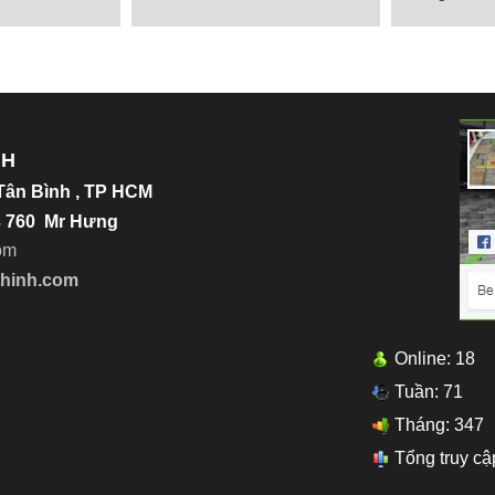
ầm Non
TP.HCM
Nhật g
Chi tiết
Chi tiết
NH
.Tân Bình , TP HCM
23 760 Mr Hưng
o
m
thinh.com
Online: 18
Tuần: 71
Tháng: 347
Tổng truy cậ