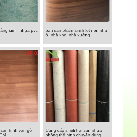
bằng simili nhựa pvc
bán sản phẩm simili lót nền nhà
ng simili nhựa pvc
bán sản phẩm simili lót nền nhà
ở, nhà kho, nhà xưởng
 lực tốt
ở, nhà kho, nhà xưởng
Chi tiết
i sàn hình vân gỗ
Cung cấp simili trải sàn nhựa
ải sàn hình vân gỗ
Cung cấp simili trải sàn nhựa
HCM
phòng thể hình chuyên dùng