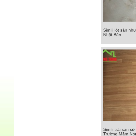
Simili lót sàn n
Simili lót sàn n
Nhật Bản
Nhật B
Chi tiết
Simili trải sàn s
Simili trải sàn
Trường Mầm No