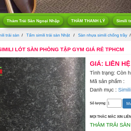
Thảm Trải Sàn Ngoại Nhập
THẢM THANH LÝ
Simili t
ili trải sàn
Tấm simili trải sàn Nhật
Sàn nhựa simili chống trầy
IMILI LÓT SÀN PHÒNG TẬP GYM GIÁ RẺ TPHCM
GIÁ: LIÊN HỆ
Tình trạng: Còn 
Mã sản phẩm :
Danh mục :
Simili
Mu
Số lượng
:
MỌI THẮC MẮC XIN LIÊN
THẢM TRẢI SÀN