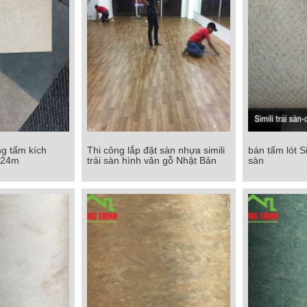
ạng tấm kích
Thi công lắp đặt sàn nhựa simili
bán tấm lót Si
dạng tấm kích
Thi công lắp đặt sàn nhựa simili
bán tấm lót Sim
.24m
trải sàn hình vân gỗ Nhật Bản
sàn
 x 1.24m
trải sàn hình vân gỗ Nhật Bản
Chi tiết
Chi tiết