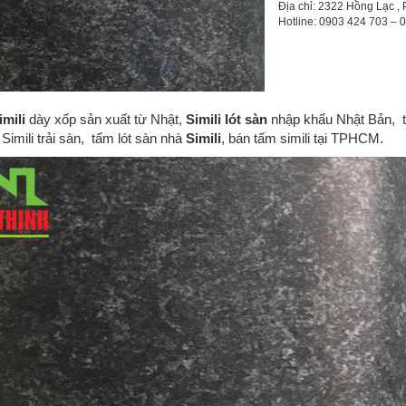
Địa chỉ: 2322 Hồng Lạc , 
Hotline: 0903 424 703 –
imili
dày xốp sản xuất từ Nhật,
Simili lót sàn
nhập khẩu Nhật Bản, tấ
 Simili trải sàn, tấm lót sàn nhà
Simili
, bán tấm simili tại TPHCM.