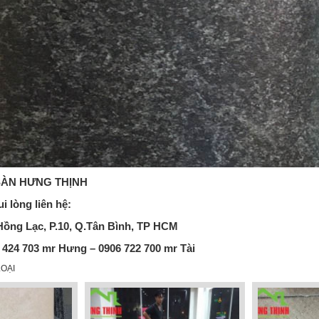
SÀN
HƯNG THỊNH
ui lòng liên hệ:
Hồng Lạc, P.10, Q.Tân Bình, TP HCM
3 424 703
mr Hưng
– 0906 722 700
mr Tài
OẠI