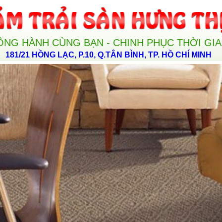
ỒNG HÀNH CÙNG BẠN - CHINH PHỤC THỜI GI
181/21 HỒNG LẠC, P.10, Q.TÂN BÌNH, TP. HỒ CHÍ MINH