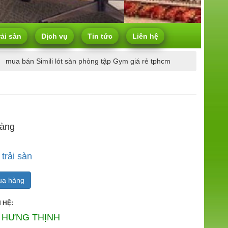
rải sàn
Dịch vụ
Tin tức
Liên hệ
mua bán Simili lót sàn phòng tập Gym giá rẻ tphcm
hàng
 trải sàn
a hàng
 HỆ:
 HƯNG THỊNH