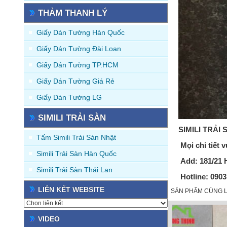
THẢM THANH LÝ
Giấy Dán Tường Hàn Quốc
Giấy Dán Tường Đài Loan
Giấy Dán Tường TP.HCM
Giấy Dán Tường Giá Rẻ
Giấy Dán Tường LG
SIMILI TRẢI SÀN
SIMILI TRẢI 
Tấm Simili Trải Sàn Nhật
Mọi chi tiết v
Simili Trải Sàn Hàn Quốc
Add:
181/21 
Simili Trải Sàn Thái Lan
Hotline
: 090
LIÊN KẾT WEBSITE
SẢN PHẨM CÙNG L
VIDEO