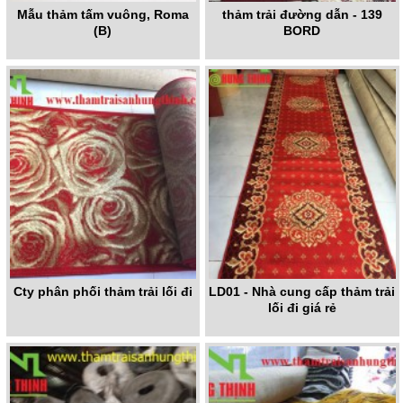
Mẫu thảm tấm vuông, Roma
thảm trải đường dẫn - 139
(B)
BORD
Cty phân phối thảm trải lối đi
LD01 - Nhà cung cấp thảm trải
lối đi giá rẻ