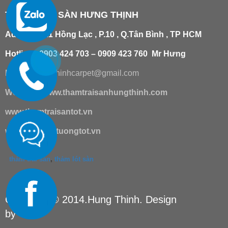
THẢM TRẢI SÀN HƯNG THỊNH
Add
:
181/21 Hồng Lạc , P.10 , Q.Tân Bình , TP HCM
Hotline : 0903 424 703 – 0909 423 760 Mr Hưng
Email :
hungthinhcarpet@gmail.co
m
Website:
www.thamtraisanhungthinh.com
www.thamtraisantot.vn
www.giaydantuongtot.vn
thảm trải sàn
,
thảm lót sàn
Copyright © 2014.Hung Thinh. Design
by
TSM