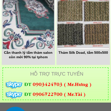
Cần thanh lý tấm thảm salon
Thảm Silk Doad, tấm 500x500
còn mới 90% tại tphcm
HỖ TRỢ TRỰC TUYẾN
ĐT
0903424703 ( Mr.Hưng )
ĐT
0906722700 ( Mr.Tài )