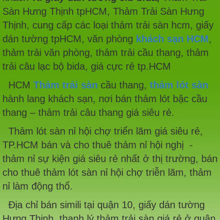
Sàn Hưng Thịnh tpHCM, Thảm Trải Sàn Hưng
Thịnh
,
cung cấp các loại thảm trải sàn hcm, giấy
dán tường tpHCM, văn phòng
khách sạn HCM
,
thảm trải văn phòng, thảm trải cầu thang, thảm
trải câu lạc bộ bida, giá cực rẻ tp.HCM
HCM
Thảm trải sàn
cầu thang,
thảm lót sàn
hành lang khách sạn, nơi bán thảm lót bậc cầu
thang – thảm trải câu thang giá siêu rẻ.
Thảm lót sàn nỉ hội chợ triển lãm giá siêu rẻ,
TP.HCM bán và cho thuê thảm nỉ hội nghị -
thảm nỉ sự kiện giá siêu rẻ nhất ở thị trường, bán
cho thuê thảm lót sàn nỉ hội chợ triễn lãm, thảm
nỉ làm động thổ.
Địa chỉ bán simili tại quận 10, giấy dán tường
Hưng Thịnh, thanh lý thảm trải sàn giá rẻ ở quận