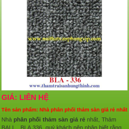
GIÁ: LIÊN HỆ
Tên sản phẩm: Nhà phân phối thảm sàn giá rẻ nhất
Nhà
phân phối thảm sàn giá rẻ
nhất, Thảm
BALI _ BLA 336, quý khách nên nhận biết rằng