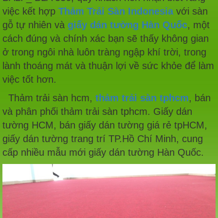
việc kết hợp
Thảm Trải Sàn Indonesia
với sàn
gỗ tự nhiên và
giấy dán tường Hàn Quốc
, một
cách đúng và chính xác bạn sẽ thấy không gian
ở trong ngôi nhà luôn tràng ngập khí trời, trong
lành thoáng mát và thuận lợi về sức khỏe để làm
việc tốt hơn.
Thảm trải sàn hcm,
thảm trải sàn tphcm
, bán
và phân phối thảm trải sàn tphcm. Giấy dán
tường HCM, bán giấy dán tường giá rẻ tpHCM,
giấy dán tường trang trí TP.Hồ Chí Minh, cung
cấp nhiều mẫu mới giấy dán tường Hàn Quốc.