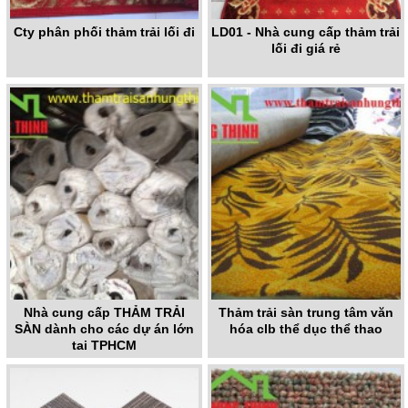
Cty phân phối thảm trải lối đi
LD01 - Nhà cung cấp thảm trải
lối đi giá rẻ
Nhà cung cấp THẢM TRẢI
Thảm trải sàn trung tâm văn
SÀN dành cho các dự án lớn
hóa clb thể dục thể thao
tại TPHCM