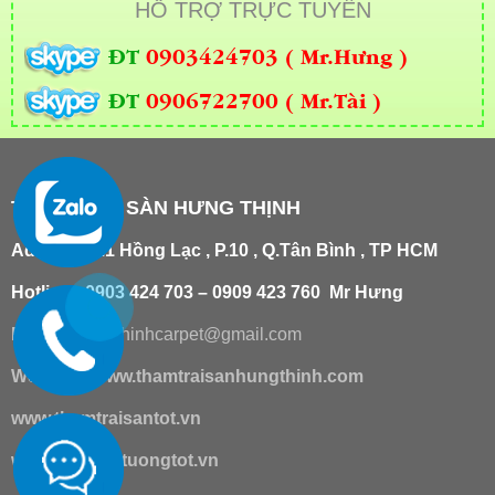
HỖ TRỢ TRỰC TUYẾN
ĐT
0903424703 ( Mr.Hưng )
ĐT
0906722700 ( Mr.Tài )
THẢM TRẢI SÀN HƯNG THỊNH
Add
:
181/21 Hồng Lạc , P.10 , Q.Tân Bình , TP HCM
Hotline : 0903 424 703 – 0909 423 760 Mr Hưng
Email :
hungthinhcarpet@gmail.co
m
Website:
www.thamtraisanhungthinh.com
www.thamtraisantot.vn
www.giaydantuongtot.vn