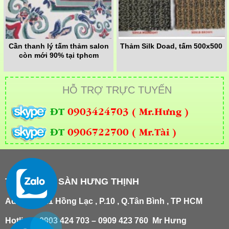
Cần thanh lý tấm thảm salon
Thảm Silk Doad, tấm 500x500
còn mới 90% tại tphcm
HỖ TRỢ TRỰC TUYẾN
ĐT
0903424703 ( Mr.Hưng )
ĐT
0906722700 ( Mr.Tài )
THẢM TRẢI SÀN HƯNG THỊNH
Add
:
181/21 Hồng Lạc , P.10 , Q.Tân Bình , TP HCM
Hotline : 0903 424 703 – 0909 423 760 Mr Hưng