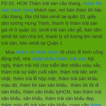
FD 02, HCM Thảm trải sàn cầu thang,
thảm lót
sàn hành lang
khách sạn, nơi bán thảm lót bậc
cầu thang, Địa chỉ bán simili tại quận 10, giấy
dán tường Hưng Thịnh, thanh lý thảm trải sàn
giá rẻ ở quận 10, simili trải sàn vân gỗ, bán tấm
simili lót sàn nhà trẻ, thanh lý số lượng lớn simili
trải sàn, bán simili tại Quận 1
Mua
thảm lót thuê thảm
tổ chức lễ khởi công
động thổ, nhà
nhập khẩu thảm trải sàn
hội
nghị, thảm trải hội chợ triễn lãm nhiều màu sắc,
thảm trải sự kiện cuối năm, thảm trải tiệc sinh
nhật, thảm trải lễ hộp mặt, thảm trải sân khấu
màu đỏ, thảm lót sàn sân khấu, thảm lót lối đi
sân khấu, thảm sân khấu tpHCM, bán thảm trải
sân khấu, sân khấu, thảm trải sân khấu đẹp,
thảm màu đỏ trải sàn sân khấu, cung cấp
thảm