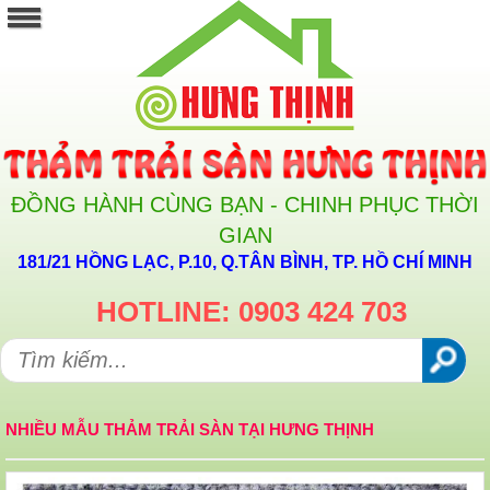
ĐỒNG HÀNH CÙNG BẠN - CHINH PHỤC THỜI
GIAN
181/21 HỒNG LẠC, P.10, Q.TÂN BÌNH, TP. HỒ CHÍ MINH
HOTLINE: 0903 424 703
NHIỀU MẪU THẢM TRẢI SÀN TẠI HƯNG THỊNH