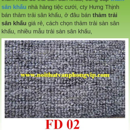
sân khấu
nhà hàng tiệc cưới, cty Hưng Thịnh
bán thảm trải sân khấu, ở đâu bán
thảm trải
sân khấu
giá rẻ, cách chọn thảm trải sàn sân
khấu, nhiều mẫu trải sàn sân khấu,