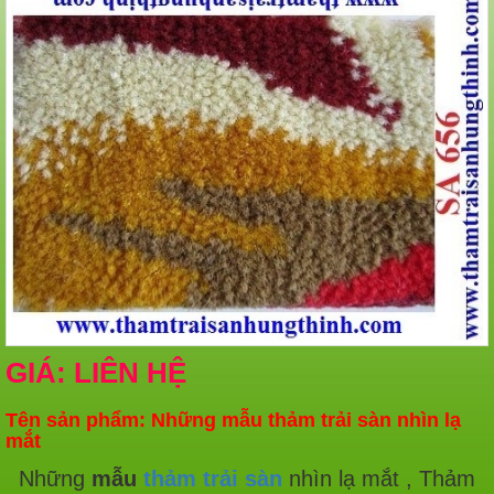
GIÁ: LIÊN HỆ
Tên sản phẩm: Những mẫu thảm trải sàn nhìn lạ
mắt
Những
mẫu
thảm trải sàn
nhìn lạ mắt , Thảm