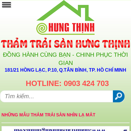
ĐỒNG HÀNH CÙNG BẠN - CHINH PHỤC THỜI
GIAN
181/21 HỒNG LẠC, P.10, Q.TÂN BÌNH, TP. HỒ CHÍ MINH
HOTLINE: 0903 424 703
NHỮNG MẪU THẢM TRẢI SÀN NHÌN LẠ MẮT