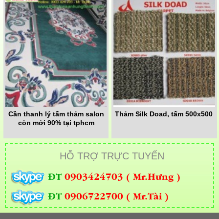
Cần thanh lý tấm thảm salon
Thảm Silk Doad, tấm 500x500
còn mới 90% tại tphcm
HỖ TRỢ TRỰC TUYẾN
ĐT
0903424703 ( Mr.Hưng )
ĐT
0906722700 ( Mr.Tài )