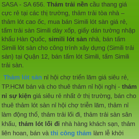
SASA - SA 656.
Thảm trải nền
cầu thang giá
cực rẻ tại các thị trường, thảm trải tòa nhà –
thảm lót cao ốc, mua bán Simili lót sàn giá rẻ,
tấm trải sàn Simili dày xốp, giấy dán tường nhập
khẩu Hàn Quốc,
simili lót sàn
nhà, bán tấm
Simili lót sàn cho công trình xây dựng (Simili trải
sàn) tại Quận 12, bán tấm lót Simili, tấm Simili
trải sàn.
Thảm lót sàn
nỉ hội chợ triển lãm giá siêu rẻ,
TP.HCM bán và cho thuê thảm nỉ hội nghị -
thảm
nỉ sự kiện
giá siêu rẻ nhất ở thị trường, bán cho
thuê thảm lót sàn nỉ hội chợ triễn lãm, thảm nỉ
làm động thổ, thảm trải lối đi, thảm trải sàn sân
khấu,
thảm lót lối đi
nhà hàng khách sạn, thảm
liên hoan, bán và
thi công thảm
làm lễ khởi