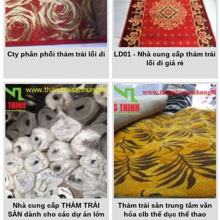
Cty phân phối thảm trải lối đi
LD01 - Nhà cung cấp thảm trải
lối đi giá rẻ
Nhà cung cấp THẢM TRẢI
Thảm trải sàn trung tâm văn
SÀN dành cho các dự án lớn
hóa clb thể dục thể thao