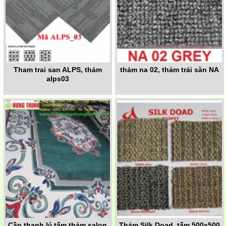
Tham trai san ALPS, thảm
thảm na 02, thảm trải sàn NA
alps03
Cần thanh lý tấm thảm salon
Thảm Silk Doad, tấm 500x500