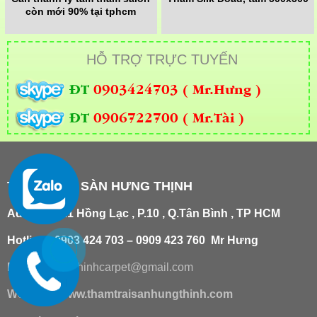
còn mới 90% tại tphcm
HỖ TRỢ TRỰC TUYẾN
ĐT
0903424703 ( Mr.Hưng )
ĐT
0906722700 ( Mr.Tài )
THẢM TRẢI SÀN HƯNG THỊNH
Add
:
181/21 Hồng Lạc , P.10 , Q.Tân Bình , TP HCM
Hotline : 0903 424 703 – 0909 423 760 Mr Hưng
Email :
hungthinhcarpet@gmail.co
m
Website:
www.thamtraisanhungthinh.com