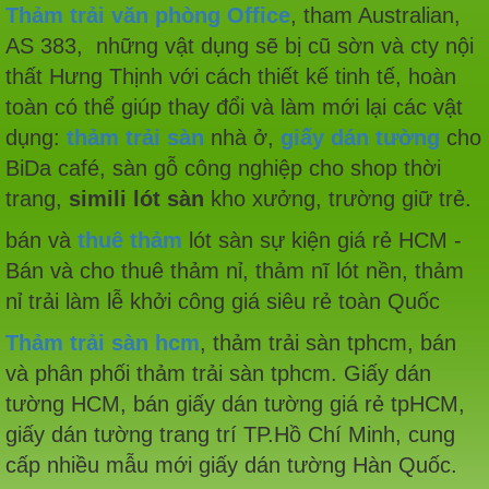
Thảm trải văn phòng Office
, tham Australian,
AS 383, những vật dụng sẽ bị cũ sờn và cty nội
thất Hưng Thịnh với cách thiết kế tinh tế, hoàn
toàn có thể giúp thay đổi và làm mới lại các vật
dụng:
thảm trải sàn
nhà ở,
giấy dán tường
cho
BiDa café, sàn gỗ công nghiệp cho shop thời
trang,
simili lót sàn
kho xưởng, trường giữ trẻ.
bán và
thuê thảm
lót sàn sự kiện giá rẻ HCM -
Bán và cho thuê thảm nỉ, thảm nĩ lót nền, thảm
nỉ trải làm lễ khởi công giá siêu rẻ toàn Quốc
Thảm trải sàn hcm
, thảm trải sàn tphcm, bán
và phân phối thảm trải sàn tphcm. Giấy dán
tường HCM, bán giấy dán tường giá rẻ tpHCM,
giấy dán tường trang trí TP.Hồ Chí Minh, cung
cấp nhiều mẫu mới giấy dán tường Hàn Quốc.