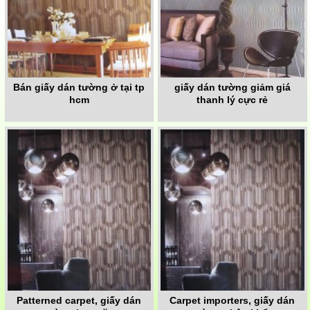
Bán giấy dán tường ở tại tp
giấy dán tường giảm giá
hcm
thanh lý cực rẻ
Patterned carpet, giấy dán
Carpet importers, giấy dán