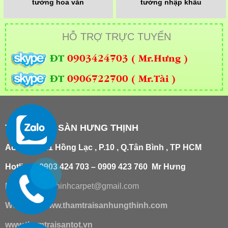
tường hoa văn
tường nhập khẩu
HỖ TRỢ TRỰC TUYẾN
ĐT
0903424703 ( Mr.Hưng )
ĐT
0906722700 ( Mr.Tài )
THẢM TRẢI SÀN HƯNG THỊNH
Add
:
181/21 Hồng Lạc , P.10 , Q.Tân Bình , TP HCM
Hotline : 0903 424 703 – 0909 423 760 Mr Hưng
Email :
hungthinhcarpet@gmail.co
m
Website:
www.thamtraisanhungthinh.com
www.thamtraisantot.vn