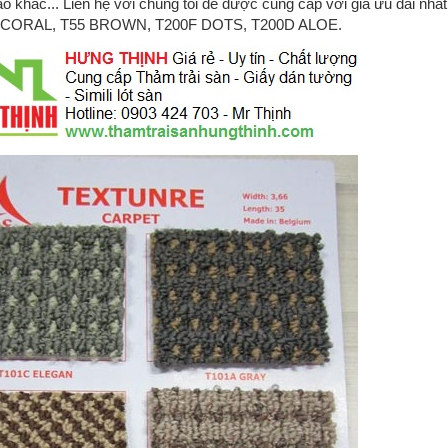
ào khác... Liên hệ với chúng tôi để được cung cấp với giá ưu đãi
 CORAL, T55 BROWN, T200F DOTS, T200D ALOE.