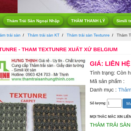
Thảm Trải Sàn Ngoại Nhập
THẢM THANH LÝ
Simili t
ảm trải sàn
Thảm trải sàn KT
Thảm trải sàn Textunre
Thảm Te
TUNRE - THAM TEXTUNRE XUẤT XỨ BELGIUM
GIÁ: LIÊN HỆ
Tình trạng: Còn 
Mã sản phẩm :
Danh mục :
Thảm 
Mu
Số lượng
:
MỌI THẮC MẮC XIN LIÊN
THẢM TRẢI SÀN