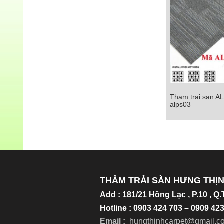
Tham trai san A
Tham trai san ALP
alps03
Chi tiết
THẢM TRẢI SÀN HƯNG THỊ
Add
:
181/21 Hồng Lạc , P.10 , Q
Hotline : 0903 424 703 – 0909 4
Email :
hungthinhcarpet@gmail.c