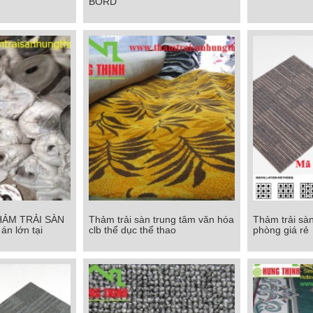
BORD
Chi tiết
Chi tiết
HẢM TRẢI SÀN
Thảm trải sàn trung tâm văn hóa
Thảm trải sàn
HẢM TRẢI SÀN
Thảm trải sàn trung tâm văn hóa
Thảm trải sàn
án lớn tại
clb thể dục thể thao
phòng giá rẻ
 án lớn tại
clb thể dục thể thao
phòn
M
Chi tiết
Chi tiết