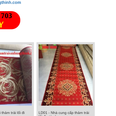
gthinh.com
thảm trải lối đi
LD01 - Nhà cung cấp thảm trải
 thảm trải lối đi
LD01 - Nhà cung cấp thảm trải lối