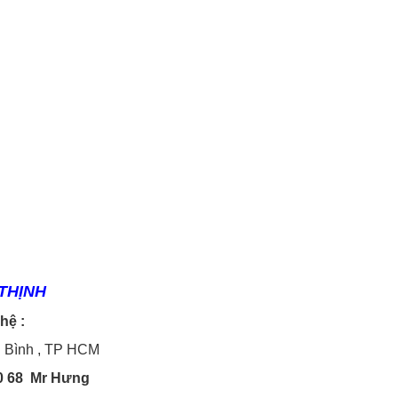
THỊNH
 hệ :
n Bình , TP HCM
 10 68 Mr Hưng