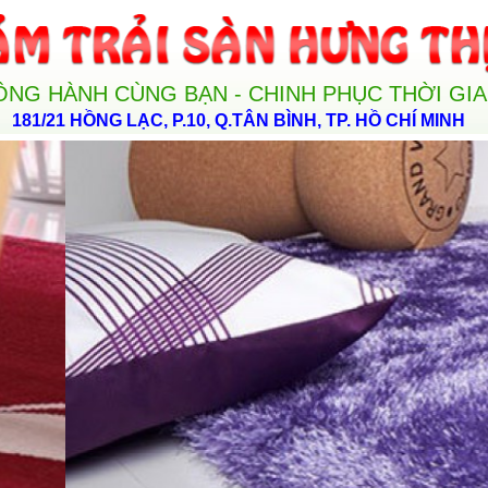
ỒNG HÀNH CÙNG BẠN - CHINH PHỤC THỜI GI
181/21 HỒNG LẠC, P.10, Q.TÂN BÌNH, TP. HỒ CHÍ MINH