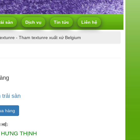
rải sàn
Dịch vụ
Tin tức
Liên hệ
xtunre - Tham textunre xuất xứ Belgium
hàng
trải sàn
a hàng
 HỆ:
 HƯNG THỊNH