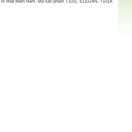
 nhất rẻ nhất Miền Nam. Mã sản phẩm T101C ELEGAN, T101A