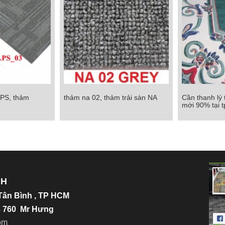
LPS, thảm
thảm na 02, thảm trải sàn NA
Cần thanh lý
S, thảm alps03
thảm na 02, thảm trải sàn NA
Cần thanh lý t
mới 90% tại 
mới 90%
Chi tiết
Chi tiết
NH
.Tân Bình , TP HCM
23 760 Mr Hưng
o
m