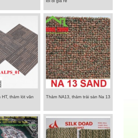
lối đi giá rẻ
đi giá rẻ
Chi tiết
 HT, thảm lót văn
Thảm NA13, thảm trải sàn Na 13
 HT, thảm lót văn
Thảm NA13, thảm trải sàn Na 13
g giá rẻ
Chi tiết