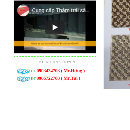
HỖ TRỢ TRỰC TUYẾN
0903424703 ( Mr.Hưng )
ĐT
0906722700 ( Mr.Tài )
ĐT