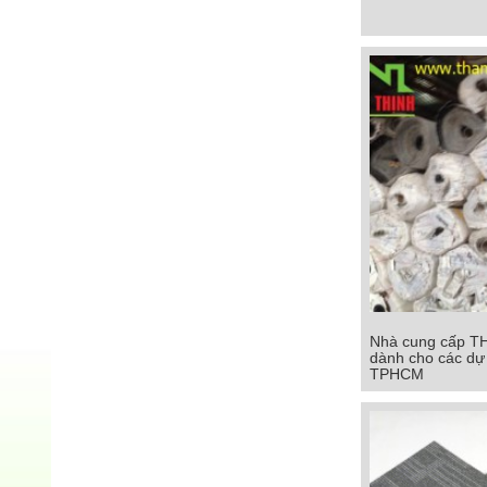
Chi tiết
Nhà cung cấp T
Nhà cung cấp T
dành cho các dự 
dành cho các dự
TPHCM
TPHC
Chi tiết