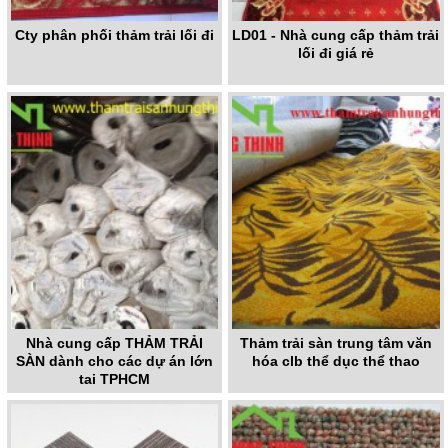
Cty phân phối thảm trải lối đi
LD01 - Nhà cung cấp thảm trải
lối đi giá rẻ
Nhà cung cấp THẢM TRẢI
Thảm trải sàn trung tâm văn
SÀN dành cho các dự án lớn
hóa clb thể dục thể thao
tại TPHCM