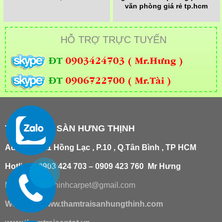
văn phòng giá rẻ tp.hcm
HỖ TRỢ TRỰC TUYẾN
ĐT
0903424703 ( Mr.Hưng )
ĐT
0906722700 ( Mr.Tài )
THẢM TRẢI SÀN HƯNG THỊNH
Add
:
181/21 Hồng Lạc , P.10 , Q.Tân Bình , TP HCM
Hotline : 0903 424 703 – 0909 423 760 Mr Hưng
Email :
hungthinhcarpet@gmail.co
m
Website:
www.thamtraisanhungthinh.com