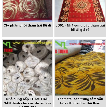
Cty phân phối thảm trải lối đi
LD01 - Nhà cung cấp thảm trải
lối đi giá rẻ
Nhà cung cấp THẢM TRẢI
Thảm trải sàn trung tâm văn
SÀN dành cho các dự án lớn
hóa clb thể dục thể thao