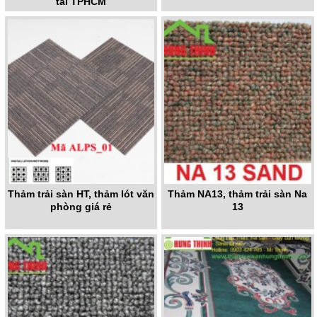
tại TPHCM
Thảm trải sàn HT, thảm lót văn
Thảm NA13, thảm trải sàn Na
phòng giá rẻ
13