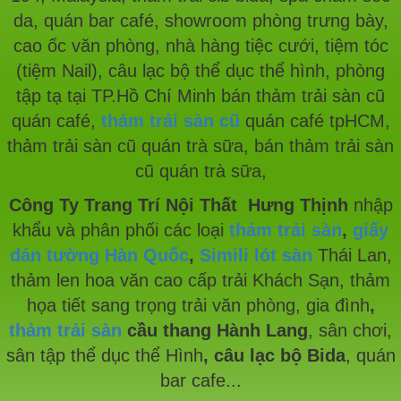
da, quán bar café, showroom phòng trưng bày,
cao ốc văn phòng, nhà hàng tiệc cưới, tiệm tóc
(tiệm Nail), câu lạc bộ thể dục thể hình, phòng
tập tạ tại TP.Hồ Chí Minh
bán thảm trải sàn cũ
quán café,
thảm trải sàn cũ
quán café tpHCM,
thảm trải sàn cũ quán trà sữa, bán thảm trải sàn
cũ quán trà sữa,
Công Ty Trang Trí Nội Thất Hưng Thịnh
nhập
khẩu và phân phối các loại
thảm trải sàn
,
giấy
dán
tường Hàn Quốc
,
Simili lót sàn
Thái Lan,
thảm len hoa văn cao cấp trải Khách Sạn, thảm
họa tiết sang trọng trải văn phòng, gia đình
,
thảm trải sàn
cầu
thang Hành Lang
, sân chơi,
sân tập thể dục thể Hình
, câu lạc bộ Bida
, quán
bar cafe...