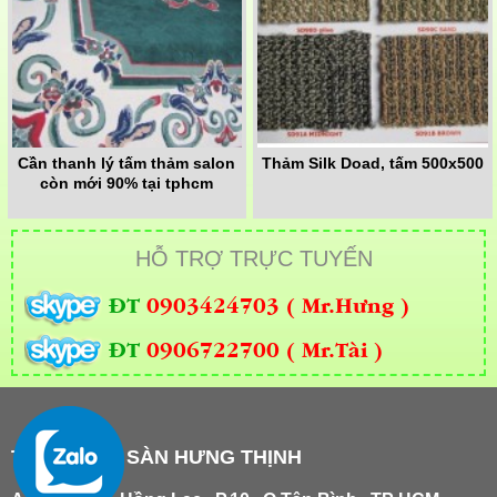
Cần thanh lý tấm thảm salon
Thảm Silk Doad, tấm 500x500
còn mới 90% tại tphcm
HỖ TRỢ TRỰC TUYẾN
ĐT
0903424703 ( Mr.Hưng )
ĐT
0906722700 ( Mr.Tài )
THẢM TRẢI SÀN HƯNG THỊNH