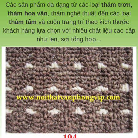
Các sản phẩm đa dạng từ các loại
thảm trơn,
thảm hoa văn
, thảm nghệ thuật đến các loại
thảm tấm
và cuộn trang trí theo kích thước
khách hàng lựa chọn với nhiều chất liệu cao cấp
như len, sợi tổng hợp...