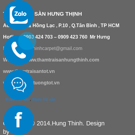
THẢM TRẢI SÀN HƯNG THỊNH
Add
:
181/21 Hồng Lạc , P.10 , Q.Tân Bình , TP HCM
Hotline : 0903 424 703 – 0909 423 760 Mr Hưng
Email :
hungthinhcarpet@gmail.co
m
Website:
www.thamtraisanhungthinh.com
www.thamtraisantot.vn
www.giaydantuongtot.vn
thảm trải sàn
,
thảm lót sàn
Copyright © 2014.Hung Thinh. Design
by
TSM