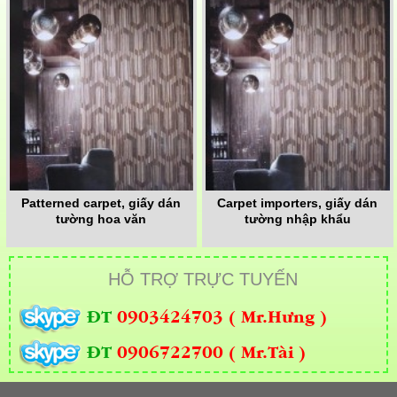
Patterned carpet, giấy dán
Carpet importers, giấy dán
tường hoa văn
tường nhập khẩu
HỖ TRỢ TRỰC TUYẾN
ĐT
0903424703 ( Mr.Hưng )
ĐT
0906722700 ( Mr.Tài )