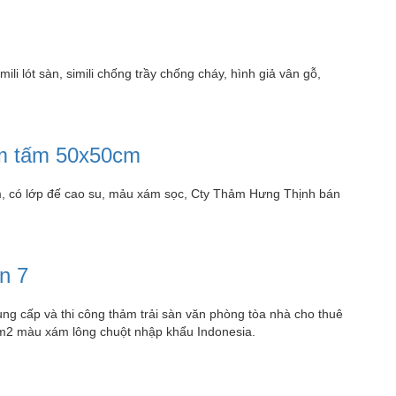
ili lót sàn, simili chống trầy chống cháy, hình giả vân gỗ,
hảm tấm 50x50cm
cm, có lớp đế cao su, mảu xám sọc, Cty Thảm Hưng Thịnh bán
n 7
ung cấp và thi công thảm trải sàn văn phòng tòa nhà cho thuê
0m2 màu xám lông chuột nhập khẩu Indonesia.