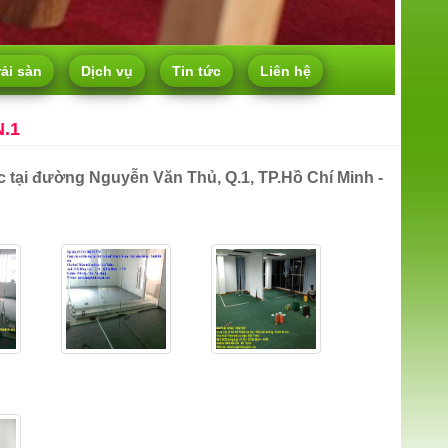
rải sàn
Dịch vụ
Tin tức
Liên hệ
.1
ệc tại đường Nguyễn Văn Thủ, Q.1, TP.Hồ Chí Minh -