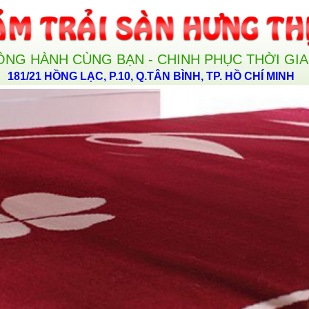
ỒNG HÀNH CÙNG BẠN - CHINH PHỤC THỜI GI
181/21 HỒNG LẠC, P.10, Q.TÂN BÌNH, TP. HỒ CHÍ MINH