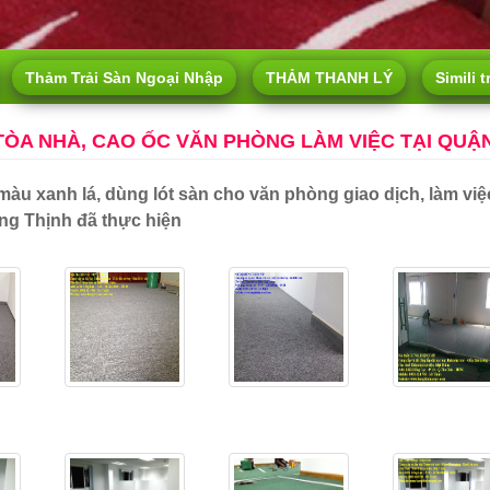
Thảm Trải Sàn Ngoại Nhập
THẢM THANH LÝ
Simili t
TÒA NHÀ, CAO ỐC VĂN PHÒNG LÀM VIỆC TẠI QUẬN
màu xanh lá, dùng lót sàn cho văn phòng giao dịch, làm vi
ng Thịnh đã thực hiện