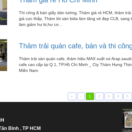
Thi công & bán giấy dán tường, Thảm giá rẻ HCM, thảm trải
giá cực thấp, Thảm lót sàn bida làm tăng vẻ đẹp CLB, sang tr
làm giảm hư bi,hư cơ...
Thảm trải quán cafe, bán và thi côn
Thảm trải sàn quán cafe, thảm hiệu MAX xuất xứ Arap.saudi,
cafe cao cấp tại Q.1, TP.Hồ Chí Minh _ Cty Thảm Hưng Thịnh 
Miền Nam.
«
‹
1
2
3
4
5
NH
.Tân Bình , TP HCM