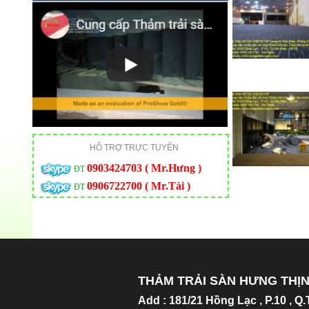
HỖ TRỢ TRỰC TUYẾN
0903424703 ( Mr.Hưng )
ĐT
0906722700 ( Mr.Tài )
ĐT
THẢM TRẢI SÀN HƯNG THỊ
Add
:
181/21 Hồng Lạc , P.10 , Q