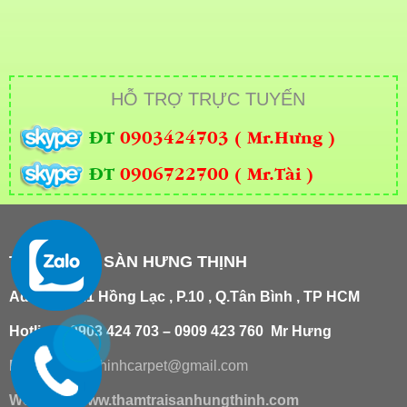
HỖ TRỢ TRỰC TUYẾN
ĐT
0903424703 ( Mr.Hưng )
ĐT
0906722700 ( Mr.Tài )
THẢM TRẢI SÀN HƯNG THỊNH
Add
:
181/21 Hồng Lạc , P.10 , Q.Tân Bình , TP HCM
Hotline : 0903 424 703 – 0909 423 760 Mr Hưng
Email :
hungthinhcarpet@gmail.co
m
Website:
www.thamtraisanhungthinh.com