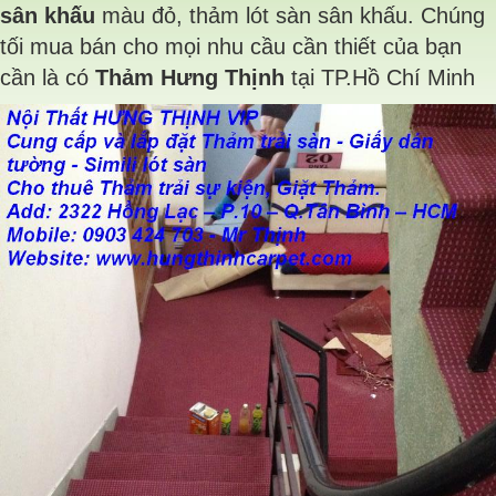
sân khấu
màu đỏ, thảm lót sàn sân khấu. Chúng
tối mua bán cho mọi nhu cầu cần thiết của bạn
cần là có
Thảm Hưng Thịnh
tại TP.Hồ Chí Minh