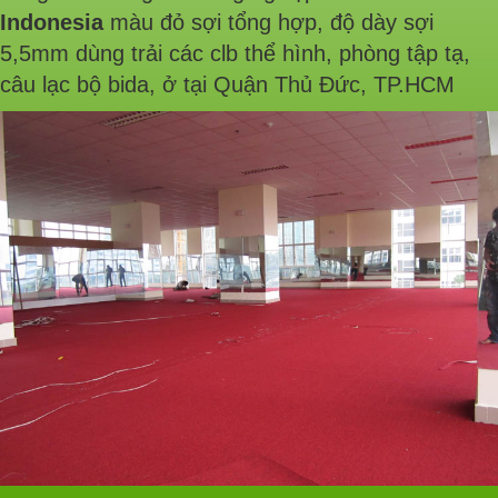
Indonesia
màu đỏ sợi tổng hợp, độ dày sợi
5,5mm dùng trải các clb thể hình, phòng tập tạ,
câu lạc bộ bida, ở tại Quận Thủ Đức, TP.HCM