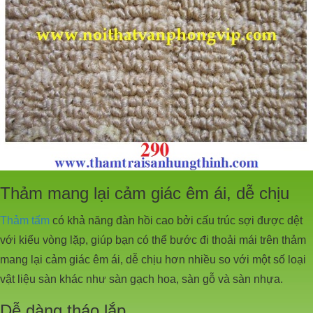
Thảm mang lại cảm giác êm ái, dễ chịu
Thảm tấm
có khả năng đàn hồi cao bởi cấu trúc sợi được dệt
với kiểu vòng lặp, giúp bạn có thể bước đi thoải mái trên thảm
mang lại cảm giác êm ái, dễ chịu hơn nhiều so với một số loại
vật liệu sàn khác như sàn gạch hoa, sàn gỗ và sàn nhựa.
Dễ dàng tháo lắp