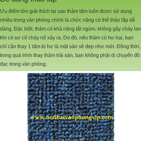
Ưu điểm lớn giải thích tại sao thảm tấm luôn được sử dụng
nhiều trong văn phòng chính là chức năng có thể tháo lắp dễ
dàng. Đặc biệt, thảm có khả năng tắt ngúm, không gây cháy lan
khi có sự cố cháy nổ xảy ra. Do đó, nếu thảm có hư hại, bạn
chỉ cần thay 1 tấm bị hư là mặt sàn sẽ đẹp như mới. Đồng thời,
trong quá trình thay thảm trải sàn, bạn không phải di chuyển đồ
đạc trong văn phòng.