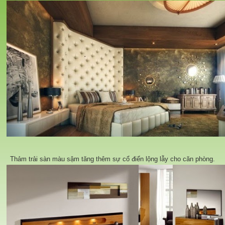
Thảm trải sàn màu sậm tăng thêm sự cổ điển lộng lẫy cho căn phòng.