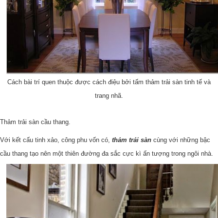
Cách bài trí quen thuộc được cách điệu bởi tấm thảm trải sàn tinh tế và
trang nhã.
Thảm trải sàn cầu thang.
Với kết cấu tinh xảo, công phu vốn có,
thảm trải sàn
cùng với những bậc
cầu thang tạo nên một thiên đường đa sắc cực kì ấn tượng trong ngôi nhà.