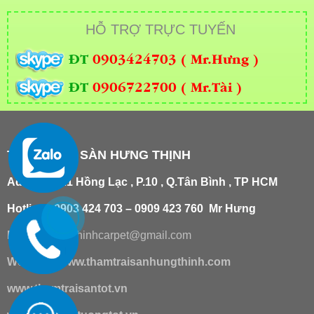
HỖ TRỢ TRỰC TUYẾN
ĐT
0903424703 ( Mr.Hưng )
ĐT
0906722700 ( Mr.Tài )
THẢM TRẢI SÀN HƯNG THỊNH
Add
:
181/21 Hồng Lạc , P.10 , Q.Tân Bình , TP HCM
Hotline : 0903 424 703 – 0909 423 760 Mr Hưng
Email :
hungthinhcarpet@gmail.co
m
Website:
www.thamtraisanhungthinh.com
www.thamtraisantot.vn