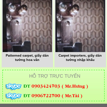
Patterned carpet, giấy dán
Carpet importers, giấy dán
tường hoa văn
tường nhập khẩu
HỖ TRỢ TRỰC TUYẾN
ĐT
0903424703 ( Mr.Hưng )
ĐT
0906722700 ( Mr.Tài )