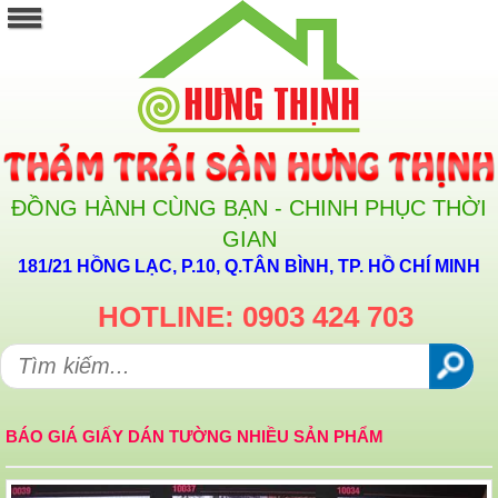
ĐỒNG HÀNH CÙNG BẠN - CHINH PHỤC THỜI
GIAN
181/21 HỒNG LẠC, P.10, Q.TÂN BÌNH, TP. HỒ CHÍ MINH
HOTLINE: 0903 424 703
BÁO GIÁ GIẤY DÁN TƯỜNG NHIỀU SẢN PHẨM