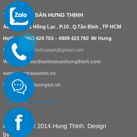
THẢM TRẢI SÀN HƯNG THỊNH
Add
:
181/21 Hồng Lạc , P.10 , Q.Tân Bình , TP HCM
Hotline : 0903 424 703 – 0909 423 760 Mr Hưng
Email :
hungthinhcarpet@gmail.co
m
Website:
www.thamtraisanhungthinh.com
www.thamtraisantot.vn
www.giaydantuongtot.vn
thảm trải sàn
,
thảm lót sàn
Copyright © 2014.Hung Thinh. Design
by
TSM