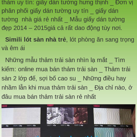
thảm uy tín: giấy dán tường hưng thịnh _ Đơn vị
phân phối giấy dán tường uy tín _ giấy dán
tường nhà giá rẻ nhất _ Mẫu giấy dán tường
đẹp 2014 – 2015giá cả rất dao động tùy nơi.
Simili lót sàn nhà trẻ
, lót phòng ăn sang trọng
và êm ái
Những mẫu thảm trải sàn nhìn lạ mắt _ Tìm
kiếm: online mua bán thảm trải sàn _ Thảm trải
sàn 2 lớp đế, sợi bố cao su _ Những điều hay
nhầm lẫn khi mua thảm trải sàn _ Địa chỉ nào, ở
đâu mua bán thảm trải sàn rẻ nhất