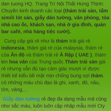
dan tuong HQ. Trang Trí Nội Thất Hưng Thịnh:
Chuyên kinh doanh các loại
(thảm trải sàn, tấm
simili lót sàn, giấy dán tường, văn phòng, tòa
nhà cao ốc, khách sạn, nhà ở gia đình, quán
bar café, nhà hàng tiệc cưới).
Cung cấp giá rẻ như là
thảm
trải giá rẻ
indonesia
, thảm giá rẻ của malaysia, thảm rẻ
của
Ấn độ
và thảm trải rẻ
Ả Rập ( UAE )
, thảm
len
hoa văn
của Trung quốc.
Thảm trải sàn
giá
rẻ nhưng vẫn đủ tạo cảm giác mượt vì được
thiết kế kiểu bề mặt mịn chống bung sợi
thảm
.
có những màu chủ đạo là ghi, xanh, đỏ, nâu,
tím, vàng,...
Giấy dán tường
rẻ đẹp đa dạng mẫu mã cũng
như sắc màu, luôn luôn cập nhập mẫu mới Cty