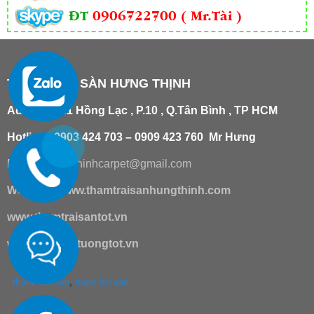
ĐT
0906722700 ( Mr.Tài )
THẢM TRẢI SÀN HƯNG THỊNH
Add
:
181/21 Hồng Lạc , P.10 , Q.Tân Bình , TP HCM
Hotline : 0903 424 703 – 0909 423 760 Mr Hưng
Email :
hungthinhcarpet@gmail.co
m
Website:
www.thamtraisanhungthinh.com
www.thamtraisantot.vn
www.giaydantuongtot.vn
thảm trải sàn
,
thảm lót sàn