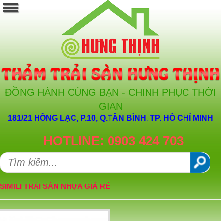
ĐỒNG HÀNH CÙNG BẠN - CHINH PHỤC THỜI
GIAN
181/21 HỒNG LẠC, P.10, Q.TÂN BÌNH, TP. HỒ CHÍ MINH
HOTLINE: 0903 424 703
SIMILI TRẢI SÀN NHỰA GIÁ RẺ