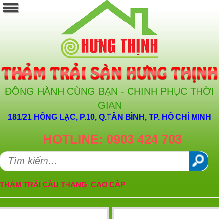
ĐỒNG HÀNH CÙNG BẠN - CHINH PHỤC THỜI
GIAN
181/21 HỒNG LẠC, P.10, Q.TÂN BÌNH, TP. HỒ CHÍ MINH
HOTLINE: 0903 424 703
THẢM TRẢI CẦU THANG, CAO CẤP