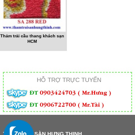
Thảm trải cầu thang khách sạn
HCM
HỖ TRỢ TRỰC TUYẾN
ĐT
0903424703 ( Mr.Hưng )
ĐT
0906722700 ( Mr.Tài )
THẢM TRẢI SÀN HƯNG THỊNH