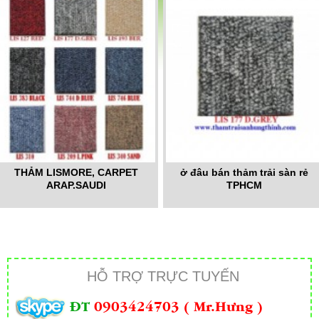
THẢM LISMORE, CARPET
ở đâu bán thảm trải sàn rẻ
ARAP.SAUDI
TPHCM
HỖ TRỢ TRỰC TUYẾN
ĐT
0903424703 ( Mr.Hưng )