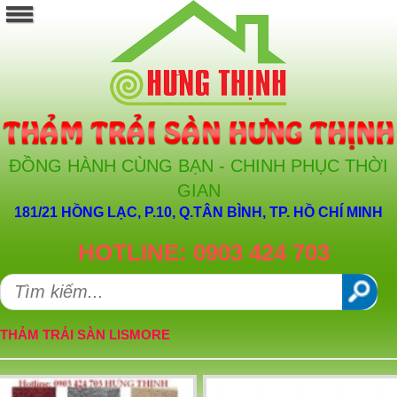
ĐỒNG HÀNH CÙNG BẠN - CHINH PHỤC THỜI
GIAN
181/21 HỒNG LẠC, P.10, Q.TÂN BÌNH, TP. HỒ CHÍ MINH
HOTLINE: 0903 424 703
THẢM TRẢI SÀN LISMORE