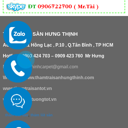
ĐT
0906722700 ( Mr.Tài )
THẢM TRẢI SÀN HƯNG THỊNH
Add
:
181/21 Hồng Lạc , P.10 , Q.Tân Bình , TP HCM
Hotline : 0903 424 703 – 0909 423 760 Mr Hưng
Email :
hungthinhcarpet@gmail.co
m
Website:
www.thamtraisanhungthinh.com
www.thamtraisantot.vn
www.giaydantuongtot.vn
thảm trải sàn
,
thảm lót sàn