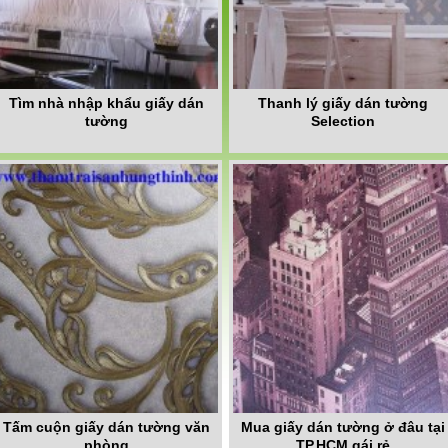
Tìm nhà nhập khẩu giấy dán
Thanh lý giấy dán tường
tường
Selection
Tấm cuộn giấy dán tường văn
Mua giấy dán tường ở đâu tại
phòng
TP,HCM gái rẻ