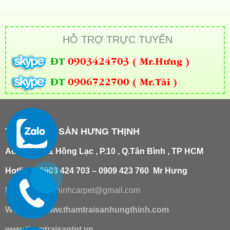
HỖ TRỢ TRỰC TUYẾN
ĐT
0903424703 ( Mr.Hưng )
ĐT
0906722700 ( Mr.Tài )
THẢM TRẢI SÀN HƯNG THỊNH
Add
:
181/21 Hồng Lạc , P.10 , Q.Tân Bình , TP HCM
Hotline : 0903 424 703 – 0909 423 760 Mr Hưng
Email :
hungthinhcarpet@gmail.co
m
Website:
www.thamtraisanhungthinh.com
www.thamtraisantot.vn