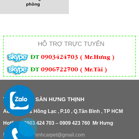
phòng
HỖ TRỢ TRỰC TUYẾN
ĐT
0903424703 ( Mr.Hưng )
ĐT
0906722700 ( Mr.Tài )
THẢM TRẢI SÀN HƯNG THỊNH
Add
:
181/21 Hồng Lạc , P.10 , Q.Tân Bình , TP HCM
Hotline : 0903 424 703 – 0909 423 760 Mr Hưng
Email :
hungthinhcarpet@gmail.co
m