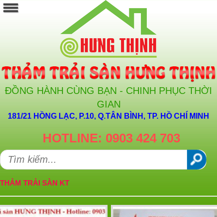
ĐỒNG HÀNH CÙNG BẠN - CHINH PHỤC THỜI
GIAN
181/21 HỒNG LẠC, P.10, Q.TÂN BÌNH, TP. HỒ CHÍ MINH
HOTLINE: 0903 424 703
THẢM TRẢI SÀN KT