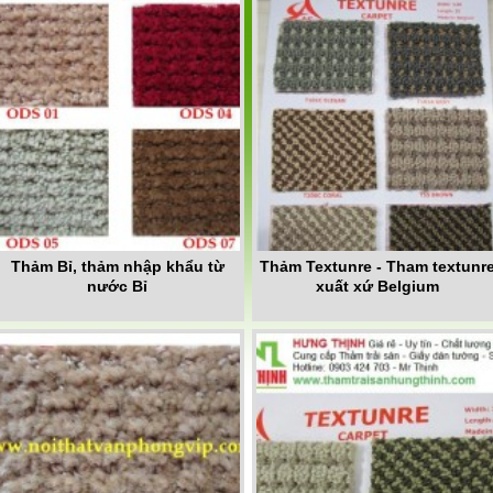
Thảm Bỉ, thảm nhập khẩu từ
Thảm Textunre - Tham textunr
nước Bỉ
xuất xứ Belgium