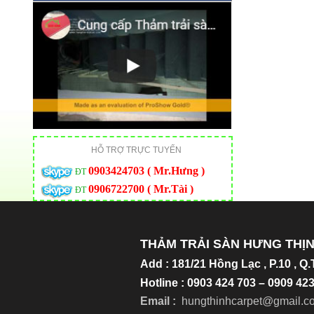
HỖ TRỢ TRỰC TUYẾN
0903424703 ( Mr.Hưng )
ĐT
0906722700 ( Mr.Tài )
ĐT
THẢM TRẢI SÀN HƯNG THỊ
Add
:
181/21 Hồng Lạc , P.10 , Q
Hotline : 0903 424 703 – 0909 4
Email :
hungthinhcarpet@gmail.c