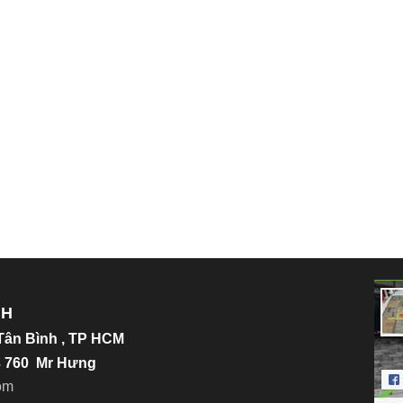
NH
.Tân Bình , TP HCM
23 760 Mr Hưng
o
m