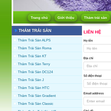
Trang chủ
Giới thiệu
Thảm trải sàn
THẢM TRẢI SÀN
LIÊN HỆ
Thảm Trải Sàn ALPS
Họ tên
Thảm Trải Sàn Roma
Thảm Trải Sàn KT
Địa chỉ
Thảm Trải Sàn Terry
Thảm Trải Sàn DC124
Số điện thoại
Thảm Trải Sàn J
Thảm Trải Sàn HTC
Email address
Thảm Trải Sàn Gradient
Thảm Trải Sàn Classic
Chủ đề