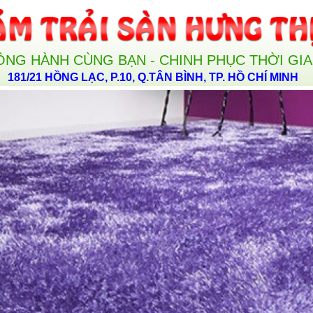
ỒNG HÀNH CÙNG BẠN - CHINH PHỤC THỜI GI
181/21 HỒNG LẠC, P.10, Q.TÂN BÌNH, TP. HỒ CHÍ MINH