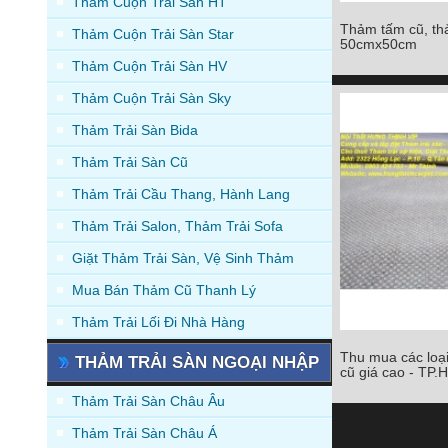
Thảm Cuộn Trải Sàn HT
Thảm tấm cũ, th
Thảm Cuộn Trải Sàn Star
Thảm tấm cũ, th
50cmx50cm
50cmx5
Thảm Cuộn Trải Sàn HV
Chi tiết
Thảm Cuộn Trải Sàn Sky
Thảm Trải Sàn Bida
Thảm Trải Sàn Cũ
Thảm Trải Cầu Thang, Hành Lang
Thảm Trải Salon, Thảm Trải Sofa
Giặt Thảm Trải Sàn, Vệ Sinh Thảm
Mua Bán Thảm Cũ Thanh Lý
Thảm Trải Lối Đi Nhà Hàng
Thu mua các loại
THẢM TRẢI SÀN NGOẠI NHẬP
Thu mua các loại 
cũ giá cao - TP
cũ giá cao 
Thảm Trải Sàn Châu Âu
Chi tiết
Thảm Trải Sàn Châu Á