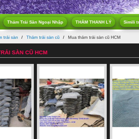
Thảm Trải Sàn Ngoại Nhập
THẢM THANH LÝ
Simili t
 trải sàn
Thảm trải sàn cũ
Mua thảm trải sàn cũ HCM
RẢI SÀN CŨ HCM