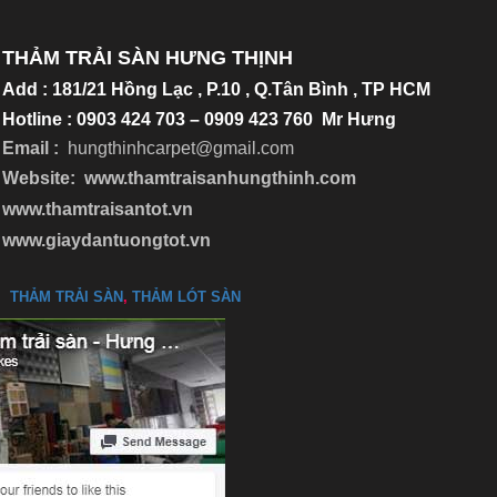
THẢM TRẢI SÀN HƯNG THỊNH
Add
:
181/21 Hồng Lạc , P.10 , Q.Tân Bình , TP HCM
Hotline : 0903 424 703 – 0909 423 760 Mr Hưng
Email :
hungthinhcarpet@gmail.co
m
Website:
www.thamtraisanhungthinh.com
www.thamtraisantot.vn
www.giaydantuongtot.vn
THẢM TRẢI SÀN
,
THẢM LÓT SÀN