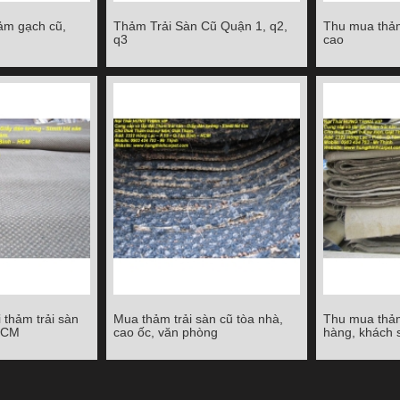
ảm gạch cũ,
Thảm Trải Sàn Cũ Quận 1, q2,
Thu mua thảm
ảm gạch cũ,
Thảm Trải Sàn Cũ Quận 1, q2, q3
Thu mua thảm t
q3
cao
0cm
Chi tiết
Chi tiết
 thảm trải sàn
Mua thảm trải sàn cũ tòa nhà,
Thu mua thảm
thảm trải sàn
Mua thảm trải sàn cũ tòa nhà,
Thu mua thảm
.HCM
cao ốc, văn phòng
hàng, khách 
- TP.HCM
cao ốc, văn phòng
hàng, 
Chi tiết
Chi tiết