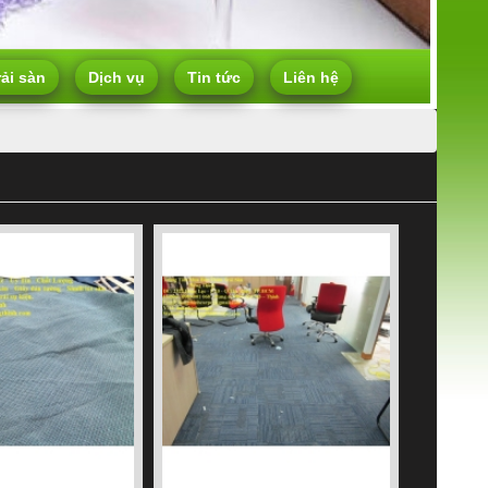
rải sàn
Dịch vụ
Tin tức
Liên hệ