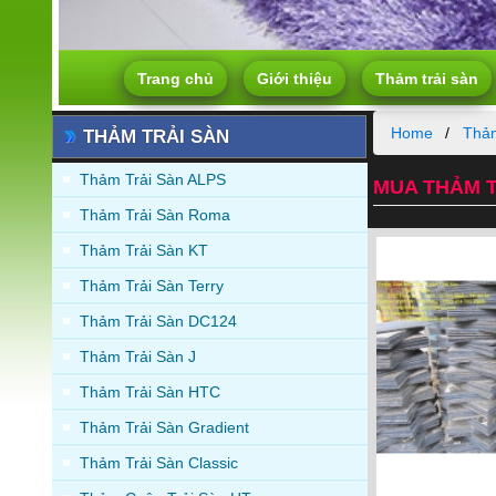
Trang chủ
Giới thiệu
Thảm trải sàn
Home
Thảm
THẢM TRẢI SÀN
Thảm Trải Sàn ALPS
MUA THẢM T
Thảm Trải Sàn Roma
Thảm Trải Sàn KT
Thảm Trải Sàn Terry
Thảm Trải Sàn DC124
Thảm Trải Sàn J
Thảm Trải Sàn HTC
Thảm Trải Sàn Gradient
Thảm Trải Sàn Classic