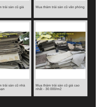
 trải sàn cũ giá
Mua thảm trải sàn cũ văn phòng
rải sàn cũ giá cao
Mua thảm trải sàn cũ văn phòng
Chi tiết
 trải sàn cũ nhà
Mua thảm trải sàn cũ giá cao
 trải sàn cũ nhà
Mua thảm trải sàn cũ giá cao
sạn
nhất - 30.000/m2
khách sạn
nhất - 30.000/m2
Chi tiết