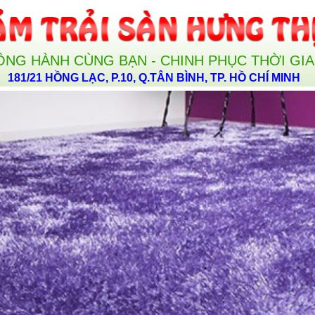
ỒNG HÀNH CÙNG BẠN - CHINH PHỤC THỜI GI
181/21 HỒNG LẠC, P.10, Q.TÂN BÌNH, TP. HỒ CHÍ MINH