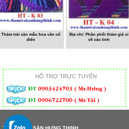
Thảm trải sàn mẫu hoa văn cổ
Địa chỉ: Phân phối thảm giá sỉ
điển
về các tỉnh
HỖ TRỢ TRỰC TUYẾN
ĐT
0903424703 ( Mr.Hưng )
ĐT
0906722700 ( Mr.Tài )
THẢM TRẢI SÀN HƯNG THỊNH