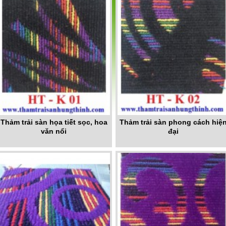
Thảm trải sàn họa tiết sọc, hoa
Thảm trải sàn phong cách hiệ
văn nổi
đại