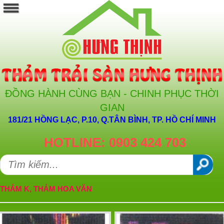
ĐỒNG HÀNH CÙNG BẠN - CHINH PHỤC THỜI
GIAN
181/21 HỒNG LẠC, P.10, Q.TÂN BÌNH, TP. HỒ CHÍ MINH
HOTLINE: 0903 424 703
THẢM K, THẢM HOA VĂN