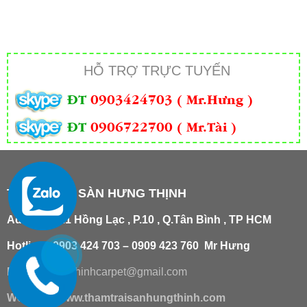
HỖ TRỢ TRỰC TUYẾN
ĐT
0903424703 ( Mr.Hưng )
ĐT
0906722700 ( Mr.Tài )
THẢM TRẢI SÀN HƯNG THỊNH
Add
:
181/21 Hồng Lạc , P.10 , Q.Tân Bình , TP HCM
Hotline : 0903 424 703 – 0909 423 760 Mr Hưng
Email :
hungthinhcarpet@gmail.co
m
Website:
www.thamtraisanhungthinh.com