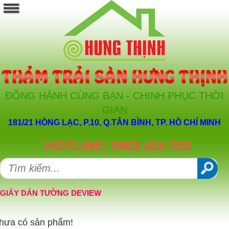
ĐỒNG HÀNH CÙNG BẠN - CHINH PHỤC THỜI
GIAN
181/21 HỒNG LẠC, P.10, Q.TÂN BÌNH, TP. HỒ CHÍ MINH
HOTLINE: 0903 424 703
GIẤY DÁN TƯỜNG DEVIEW
hưa có sản phẩm!