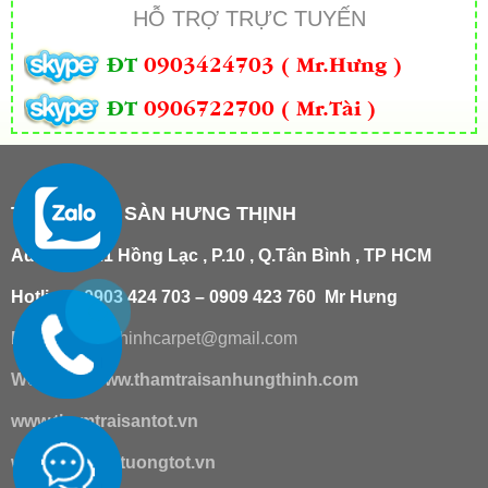
HỖ TRỢ TRỰC TUYẾN
ĐT
0903424703 ( Mr.Hưng )
ĐT
0906722700 ( Mr.Tài )
THẢM TRẢI SÀN HƯNG THỊNH
Add
:
181/21 Hồng Lạc , P.10 , Q.Tân Bình , TP HCM
Hotline : 0903 424 703 – 0909 423 760 Mr Hưng
Email :
hungthinhcarpet@gmail.co
m
Website:
www.thamtraisanhungthinh.com
www.thamtraisantot.vn
www.giaydantuongtot.vn