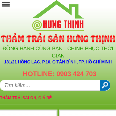
ĐỒNG HÀNH CÙNG BẠN - CHINH PHỤC THỜI
GIAN
181/21 HỒNG LẠC, P.10, Q.TÂN BÌNH, TP. HỒ CHÍ MINH
HOTLINE: 0903 424 703
THẢM TRẢI SALON, GIÁ RẺ