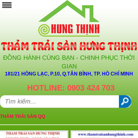
ĐỒNG HÀNH CÙNG BẠN - CHINH PHỤC THỜI
GIAN
181/21 HỒNG LẠC, P.10, Q.TÂN BÌNH, TP. HỒ CHÍ MINH
HOTLINE: 0903 424 703
THẢM TRẢI SÀN QQ