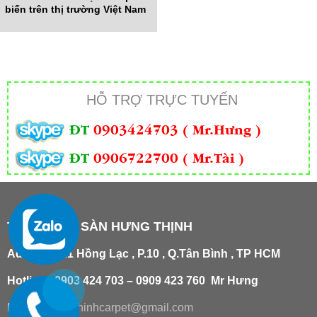
biến trên thị trường Việt Nam
HỖ TRỢ TRỰC TUYẾN
ĐT
0903424703 ( Mr.Hưng )
ĐT
0906722700 ( Mr.Tài )
THẢM TRẢI SÀN HƯNG THỊNH
Add
:
181/21 Hồng Lạc , P.10 , Q.Tân Bình , TP HCM
Hotline : 0903 424 703 – 0909 423 760 Mr Hưng
Email :
hungthinhcarpet@gmail.co
m