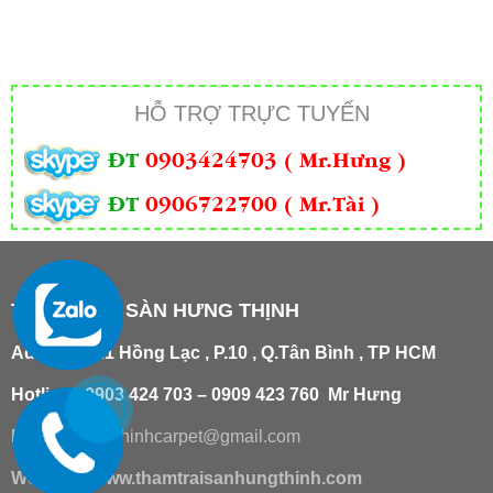
HỖ TRỢ TRỰC TUYẾN
ĐT
0903424703 ( Mr.Hưng )
ĐT
0906722700 ( Mr.Tài )
THẢM TRẢI SÀN HƯNG THỊNH
Add
:
181/21 Hồng Lạc , P.10 , Q.Tân Bình , TP HCM
Hotline : 0903 424 703 – 0909 423 760 Mr Hưng
Email :
hungthinhcarpet@gmail.co
m
Website:
www.thamtraisanhungthinh.com