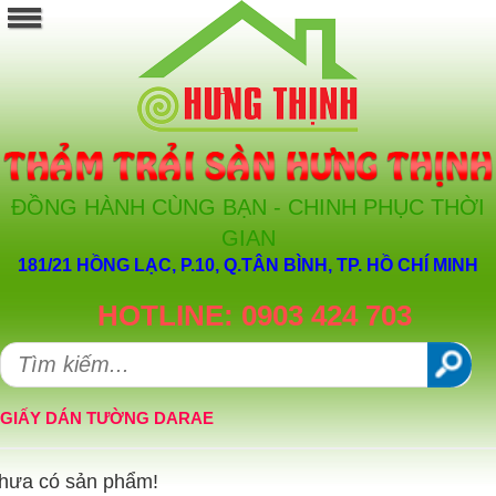
ĐỒNG HÀNH CÙNG BẠN - CHINH PHỤC THỜI
GIAN
181/21 HỒNG LẠC, P.10, Q.TÂN BÌNH, TP. HỒ CHÍ MINH
HOTLINE: 0903 424 703
GIẤY DÁN TƯỜNG DARAE
hưa có sản phẩm!