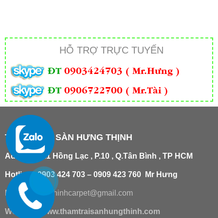
HỖ TRỢ TRỰC TUYẾN
ĐT
0903424703 ( Mr.Hưng )
ĐT
0906722700 ( Mr.Tài )
THẢM TRẢI SÀN HƯNG THỊNH
Add
:
181/21 Hồng Lạc , P.10 , Q.Tân Bình , TP HCM
Hotline : 0903 424 703 – 0909 423 760 Mr Hưng
Email :
hungthinhcarpet@gmail.co
m
Website:
www.thamtraisanhungthinh.com