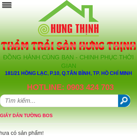
ĐỒNG HÀNH CÙNG BẠN - CHINH PHỤC THỜI
GIAN
181/21 HỒNG LẠC, P.10, Q.TÂN BÌNH, TP. HỒ CHÍ MINH
HOTLINE: 0903 424 703
GIẤY DÁN TƯỜNG BOS
hưa có sản phẩm!