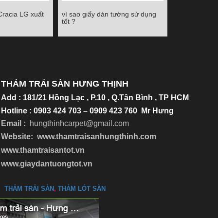
Cracia LG xuất
vì sao giấy dán tường sử dụng
racia LG xuất
vì sao giấy dán tường sử dụng
tốt ?
Quốc
tốt ?
Chi tiết
THẢM TRẢI SÀN HƯNG THỊNH
Add
:
181/21 Hồng Lạc , P.10 , Q.Tân Bình , TP HCM
Hotline : 0903 424 703 – 0909 423 760 Mr Hưng
Email :
hungthinhcarpet@gmail.co
m
Website:
www.thamtraisanhungthinh.com
www.thamtraisantot.vn
www.giaydantuongtot.vn
THẢM TRẢI SÀN
,
THẢM LÓT SÀN