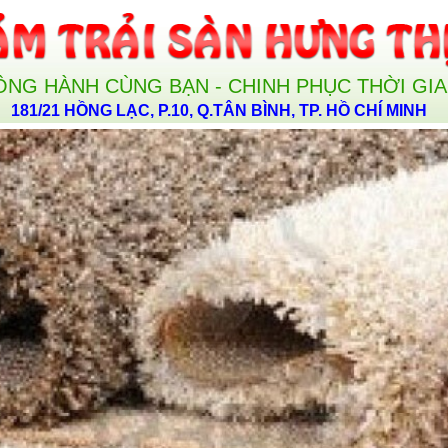
ỒNG HÀNH CÙNG BẠN - CHINH PHỤC THỜI GI
181/21 HỒNG LẠC, P.10, Q.TÂN BÌNH, TP. HỒ CHÍ MINH