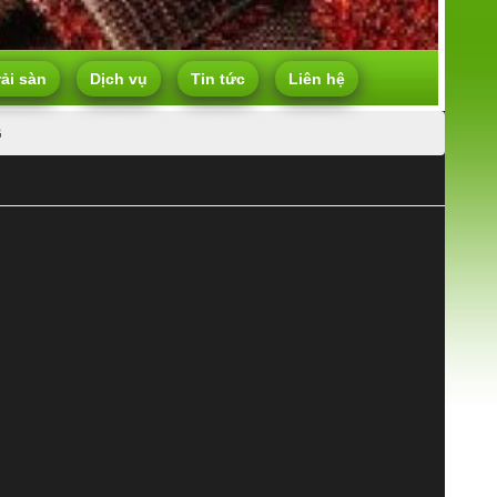
rải sàn
Dịch vụ
Tin tức
Liên hệ
G