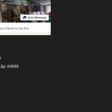
7
cập: 64899