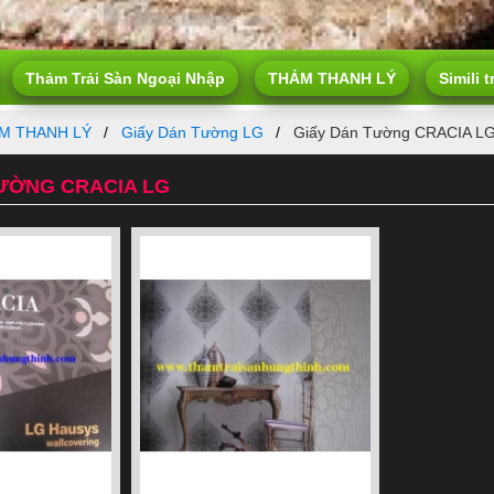
Thảm Trải Sàn Ngoại Nhập
THẢM THANH LÝ
Simili t
M THANH LÝ
Giấy Dán Tường LG
Giấy Dán Tường CRACIA L
ƯỜNG CRACIA LG