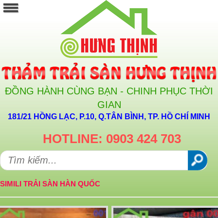
ĐỒNG HÀNH CÙNG BẠN - CHINH PHỤC THỜI
GIAN
181/21 HỒNG LẠC, P.10, Q.TÂN BÌNH, TP. HỒ CHÍ MINH
HOTLINE: 0903 424 703
SIMILI TRẢI SÀN HÀN QUỐC