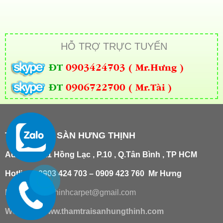
HỖ TRỢ TRỰC TUYẾN
ĐT
0903424703 ( Mr.Hưng )
ĐT
0906722700 ( Mr.Tài )
THẢM TRẢI SÀN HƯNG THỊNH
Add
:
181/21 Hồng Lạc , P.10 , Q.Tân Bình , TP HCM
Hotline : 0903 424 703 – 0909 423 760 Mr Hưng
Email :
hungthinhcarpet@gmail.co
m
Website:
www.thamtraisanhungthinh.com