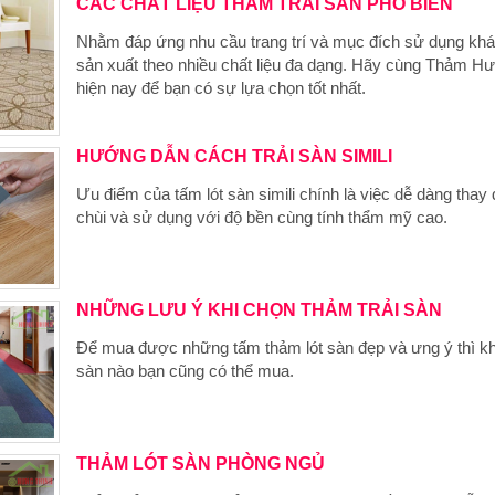
CÁC CHẤT LIỆU THẢM TRẢI SÀN PHỔ BIẾN
Nhằm đáp ứng nhu cầu trang trí và mục đích sử dụng khá
sản xuất theo nhiều chất liệu đa dạng. Hãy cùng Thảm Hưng
hiện nay để bạn có sự lựa chọn tốt nhất.
HƯỚNG DẪN CÁCH TRẢI SÀN SIMILI
Ưu điểm của tấm lót sàn simili chính là việc dễ dàng thay 
chùi và sử dụng với độ bền cùng tính thẩm mỹ cao.
NHỮNG LƯU Ý KHI CHỌN THẢM TRẢI SÀN
Để mua được những tấm thảm lót sàn đẹp và ưng ý thì khô
sàn nào bạn cũng có thể mua.
THẢM LÓT SÀN PHÒNG NGỦ