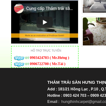
HỖ TRỢ TRỰC TUYẾN
0903424703 ( Mr.Hưng )
ĐT
0906722700 ( Mr.Tài )
ĐT
THẢM TRẢI SÀN HƯNG THỊ
Add
:
181/21 Hồng Lạc , P.10 , Q
Hotline : 0903 424 703 – 0909 4
Email :
hungthinhcarpet@gmail.c