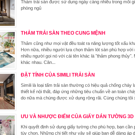
Thảm trải sàn được sử dụng ngày càng nhiều trong mỗi gi
phòng ngủ
THẢM TRẢI SÀN THEO CUNG MỆNH
Thảm cũng như mọi vật đều toát ra năng lượng tốt xấu khác
Hơn nữa, nhiều người lựa chọn thảm lót sàn phù hợp vớ
nhiều người gọi nó với cái tên khác là "thảm phong thủy
khác nhau. Căn...
ĐẶT TÍNH CỦA SIMILI TRẢI SÀN
Simili là loại tấm trải sàn thường có hiệu quả chống cháy l
thiết kế nội thất, đáp ứng những tiêu chuẩn về an toàn ch
do nữa mà chúng được xử dụng rộng rãi. Cùng chúng tôi x
ƯU VÀ NHƯỢC ĐIỂM CỦA GIẤY DÁN TƯỜNG 3D
Khi quyết định sử dụng giấy tường cho phù hợp, bạn cần
tùy chọn. Những chi tiết như vậy sẽ giúp bạn dễ dàng áp d