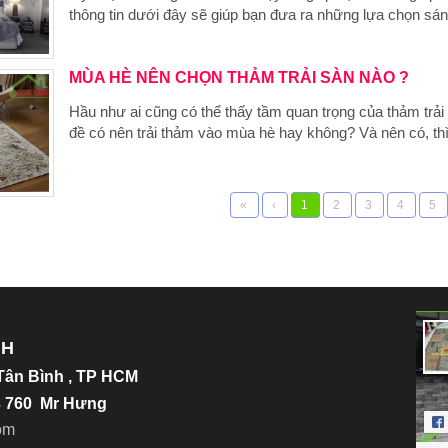
thông tin dưới đây sẽ giúp bạn đưa ra những lựa chọn sán
MÙA HÈ NÊN CHỌN THẢM TRẢI SÀN NÀO ?
Hầu như ai cũng có thể thấy tầm quan trọng của thảm trả
đề có nên trải thảm vào mùa hè hay không? Và nên có, thì
«
‹
1
2
3
4
5
NH
.Tân Bình , TP HCM
23 760 Mr Hưng
o
m