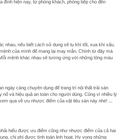
a đình hiện nay, từ phòng khách, phòng bếp cho đến
 nhau, nếu biết cách sử dụng sẽ tụ khí tốt, xua khí xấu.
i mệnh của mình để mang lại may mắn. Chính từ đây mà
". Mỗi mệnh khác nhau sẽ tương ứng với những tông màu
an ngày càng chuyên dụng để trang trí nội thất trải sàn
áy nổ và hiệu quả an toàn cho người dùng. Cũng vì nhiều lý
em qua về ưu nhược điểm của vật liệu sàn này nhé! ...
 phải hiểu được ưu điểm cũng như nhược điểm của cả hai
ụng, chi phí được tính toán linh hoạt. Hy vọng những