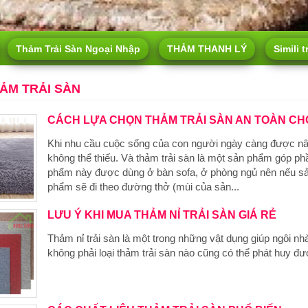
Thảm Trải Sàn Ngoại Nhập
THẢM THANH LÝ
Simili t
HẢM TRẢI SÀN
CÁCH LỰA CHỌN THẢM TRẢI SÀN AN TOÀN CH
Khi nhu cầu cuộc sống của con người ngày càng được nâng
không thể thiếu. Và thảm trải sàn là một sản phẩm góp p
phẩm này được dùng ở bàn sofa, ở phòng ngủ nên nếu sả
phẩm sẽ đi theo đường thở (mùi của sản...
LƯU Ý KHI MUA THẢM NỈ TRẢI SÀN GIÁ RẺ
Thảm nỉ trải sàn là một trong những vật dụng giúp ngôi n
không phải loại thảm trải sàn nào cũng có thể phát huy đ