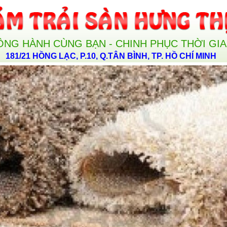
ỒNG HÀNH CÙNG BẠN - CHINH PHỤC THỜI GI
181/21 HỒNG LẠC, P.10, Q.TÂN BÌNH, TP. HỒ CHÍ MINH