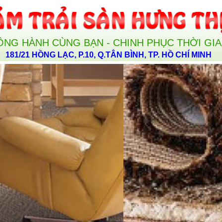
ỒNG HÀNH CÙNG BẠN - CHINH PHỤC THỜI GI
181/21 HỒNG LẠC, P.10, Q.TÂN BÌNH, TP. HỒ CHÍ MINH