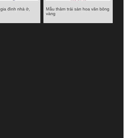
 gia đình nhà ở,
Mẫu thảm trải sàn hoa văn bông
n gia đình nhà ở,
Mẫu thảm trải sàn hoa văn bông
vàng
ch sạn
vàng
Chi tiết