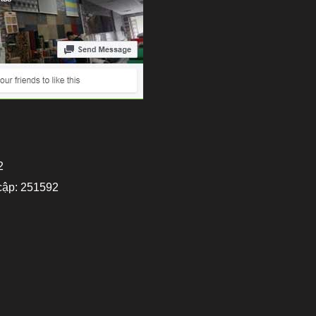
2
cập: 251592