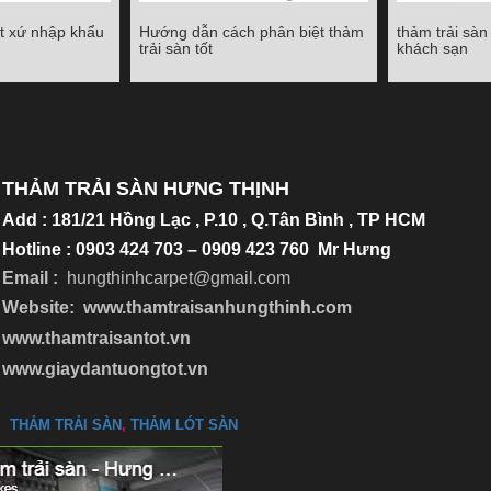
t xứ nhập khẩu
Hướng dẫn cách phân biệt thảm
thảm trải sàn
xứ nhập khẩu
Hướng dẫn cách phân biệt thảm
thảm trải sà
trải sàn tốt
khách sạn
uốc
trải sàn tốt
khá
Chi tiết
Chi tiết
THẢM TRẢI SÀN HƯNG THỊNH
Add
:
181/21 Hồng Lạc , P.10 , Q.Tân Bình , TP HCM
Hotline : 0903 424 703 – 0909 423 760 Mr Hưng
Email :
hungthinhcarpet@gmail.co
m
Website:
www.thamtraisanhungthinh.com
www.thamtraisantot.vn
www.giaydantuongtot.vn
THẢM TRẢI SÀN
,
THẢM LÓT SÀN