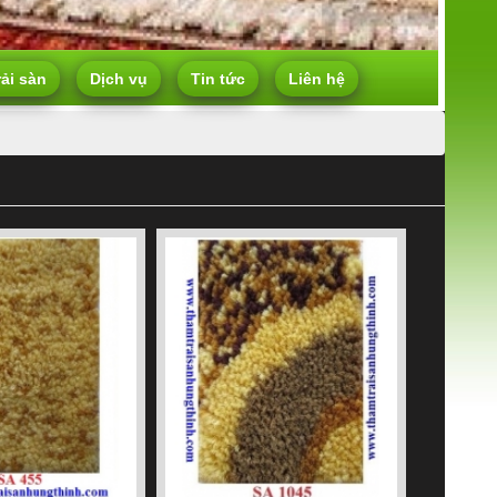
rải sàn
Dịch vụ
Tin tức
Liên hệ