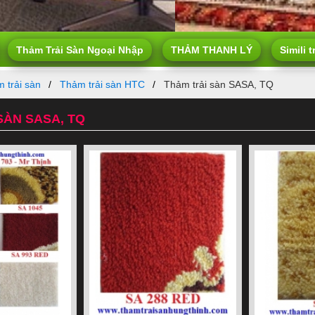
Thảm Trải Sàn Ngoại Nhập
THẢM THANH LÝ
Simili t
 trải sàn
Thảm trải sàn HTC
Thảm trải sàn SASA, TQ
SÀN SASA, TQ