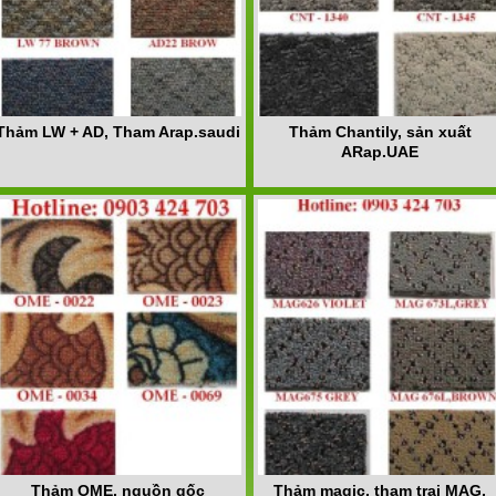
Thảm LW + AD, Tham Arap.saudi
Thảm Chantily, sản xuất
ARap.UAE
Thảm OME, nguồn gốc
Thảm magic, tham trai MAG,