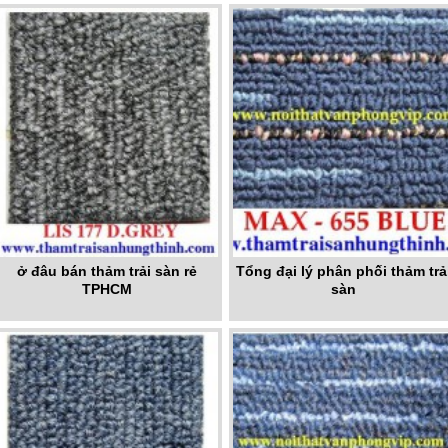
ở đâu bán thảm trải sàn rẻ
Tổng đại lý phân phối thảm trả
TPHCM
sàn