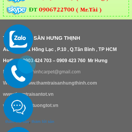
ĐT
0906722700 ( Mr.Tài )
THẢM TRẢI SÀN HƯNG THỊNH
Add
:
181/21 Hồng Lạc , P.10 , Q.Tân Bình , TP HCM
Hotline : 0903 424 703 – 0909 423 760 Mr Hưng
Email :
hungthinhcarpet@gmail.co
m
Website:
www.thamtraisanhungthinh.com
www.thamtraisantot.vn
www.giaydantuongtot.vn
thảm trải sàn
,
thảm lót sàn