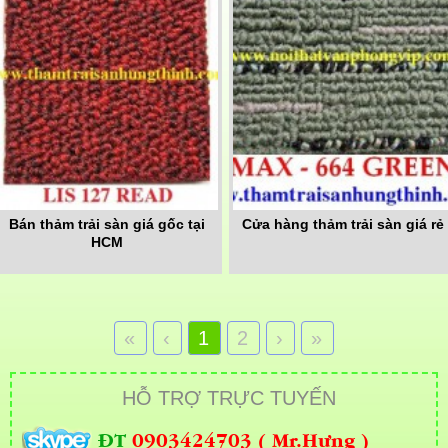
Bán thảm trải sàn giá gốc tại
Cửa hàng thảm trải sàn giá rẻ
HCM
«
‹
1
2
›
»
HỖ TRỢ TRỰC TUYẾN
ĐT
0903424703 ( Mr.Hưng )