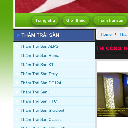
Trang chủ
Giới thiệu
Thảm trải sàn
Home
Thảm
THẢM TRẢI SÀN
Thảm Trải Sàn ALPS
THI CÔNG T
Thảm Trải Sàn Roma
Thảm Trải Sàn KT
Thảm Trải Sàn Terry
Thảm Trải Sàn DC124
Thảm Trải Sàn J
Thảm Trải Sàn HTC
Thảm Trải Sàn Gradient
Thảm Trải Sàn Classic