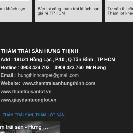
hảm khách sạn
Bán thi công thảm trải khách sạn
Tư vấn thi cô
ảm khách sạn
Bán thi công thảm trải khách sạn
Tư vấn thi c
giá rẻ TP.HCM
Thảm lót khá
giá rẻ TP.HCM
Thảm ló
Chi tiết
Chi tiết
THẢM TRẢI SÀN HƯNG THỊNH
Add
:
181/21 Hồng Lạc , P.10 , Q.Tân Bình , TP HCM
Hotline : 0903 424 703 – 0909 423 760 Mr Hưng
Email :
hungthinhcarpet@gmail.co
m
Website:
www.thamtraisanhungthinh.com
www.thamtraisantot.vn
www.giaydantuongtot.vn
THẢM TRẢI SÀN
,
THẢM LÓT SÀN