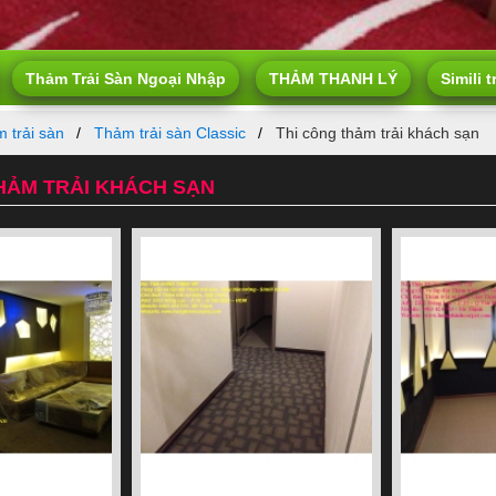
Thảm Trải Sàn Ngoại Nhập
THẢM THANH LÝ
Simili t
 trải sàn
Thảm trải sàn Classic
Thi công thảm trải khách sạn
HẢM TRẢI KHÁCH SẠN