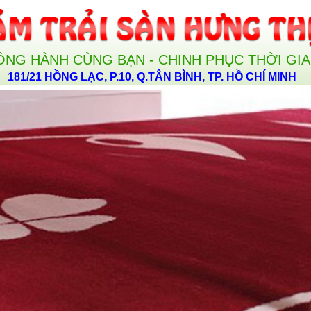
ỒNG HÀNH CÙNG BẠN - CHINH PHỤC THỜI GI
181/21 HỒNG LẠC, P.10, Q.TÂN BÌNH, TP. HỒ CHÍ MINH