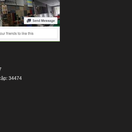
7
cập: 34474