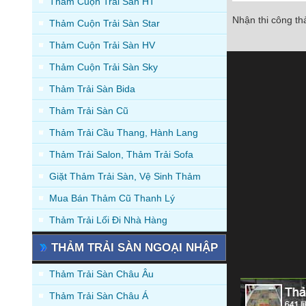
Thảm Cuộn Trải Sàn HT
Nhận thi công t
Thảm Cuộn Trải Sàn Star
Nhận thi công th
Thảm Cuộn Trải Sàn HV
Chi tiết
Thảm Cuộn Trải Sàn Sky
Thảm Trải Sàn Bida
Thảm Trải Sàn Cũ
Thảm Trải Cầu Thang, Hành Lang
Thảm Trải Salon, Thảm Trải Sofa
Giặt Thảm Trải Sàn, Vệ Sinh Thảm
Mua Bán Thảm Cũ Thanh Lý
Thảm Trải Lối Đi Nhà Hàng
THẢM TRẢI SÀN NGOẠI NHẬP
Thảm Trải Sàn Châu Âu
Thảm Trải Sàn Châu Á