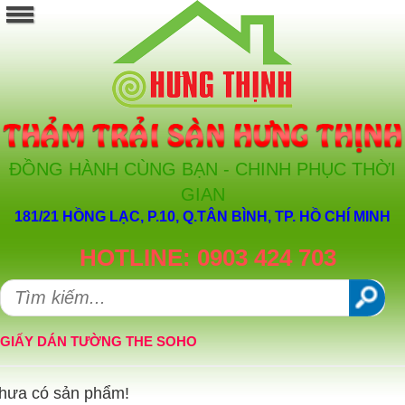
ĐỒNG HÀNH CÙNG BẠN - CHINH PHỤC THỜI
GIAN
181/21 HỒNG LẠC, P.10, Q.TÂN BÌNH, TP. HỒ CHÍ MINH
HOTLINE: 0903 424 703
GIẤY DÁN TƯỜNG THE SOHO
hưa có sản phẩm!