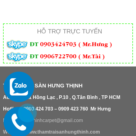
HỖ TRỢ TRỰC TUYẾN
ĐT
0903424703 ( Mr.Hưng )
ĐT
0906722700 ( Mr.Tài )
THẢM TRẢI SÀN HƯNG THỊNH
Add
:
181/21 Hồng Lạc , P.10 , Q.Tân Bình , TP HCM
Hotline : 0903 424 703 – 0909 423 760 Mr Hưng
Email :
hungthinhcarpet@gmail.co
m
Website:
www.thamtraisanhungthinh.com