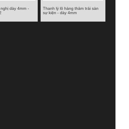
i nghị dày 4mm -
Thanh lý lô hàng thảm trải sàn
nghị dày 4mm - giá
Thanh lý lô hàng thảm trải sàn sự
2
sự kiện - dày 4mm
000/m2
kiện - dày 4mm
Chi tiết