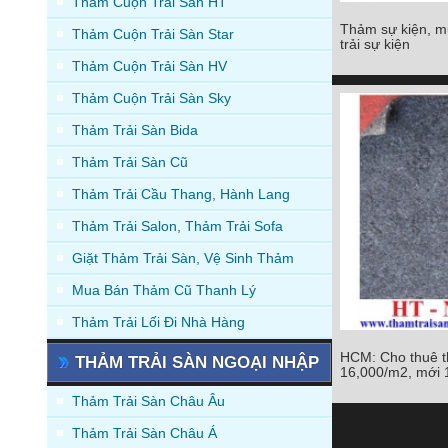
Thảm Cuộn Trải Sàn HT
Thảm sự kiện, m
Thảm Cuộn Trải Sàn Star
Thảm sự kiện, mua
trải sự kiện
sự ki
Thảm Cuộn Trải Sàn HV
Chi tiết
Thảm Cuộn Trải Sàn Sky
Thảm Trải Sàn Bida
Thảm Trải Sàn Cũ
Thảm Trải Cầu Thang, Hành Lang
Thảm Trải Salon, Thảm Trải Sofa
Giặt Thảm Trải Sàn, Vệ Sinh Thảm
Mua Bán Thảm Cũ Thanh Lý
Thảm Trải Lối Đi Nhà Hàng
HCM: Cho thuê th
THẢM TRẢI SÀN NGOẠI NHẬP
HCM: Cho thuê thả
16,000/m2, mới
16,000/m2, 
Thảm Trải Sàn Châu Âu
Chi tiết
Thảm Trải Sàn Châu Á