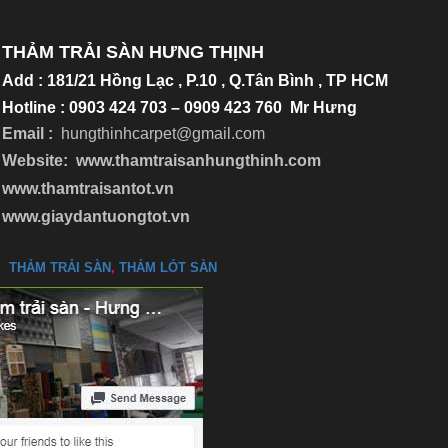
THẢM TRẢI SÀN HƯNG THỊNH
Add
:
181/21 Hồng Lạc , P.10 , Q.Tân Bình , TP HCM
Hotline : 0903 424 703 – 0909 423 760 Mr Hưng
Email :
hungthinhcarpet@gmail.co
m
Website:
www.thamtraisanhungthinh.com
www.thamtraisantot.vn
www.giaydantuongtot.vn
THẢM TRẢI SÀN
,
THẢM LÓT SÀN