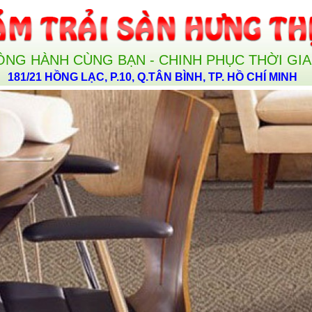
ỒNG HÀNH CÙNG BẠN - CHINH PHỤC THỜI GI
181/21 HỒNG LẠC, P.10, Q.TÂN BÌNH, TP. HỒ CHÍ MINH