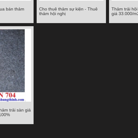
ua bán thảm
Cho thuê thảm sự kiện - Thuê
Thảm trải hộ
 bán thảm trải
Cho thuê thảm sự kiện - Thuê
Thảm trải hội 
thảm hội nghị
giá 33.000/m
ện
thảm hội nghị
33.
Chi tiết
Chi tiết
ảm trải sàn giá
m trải sàn giá
 100%
mới 100%