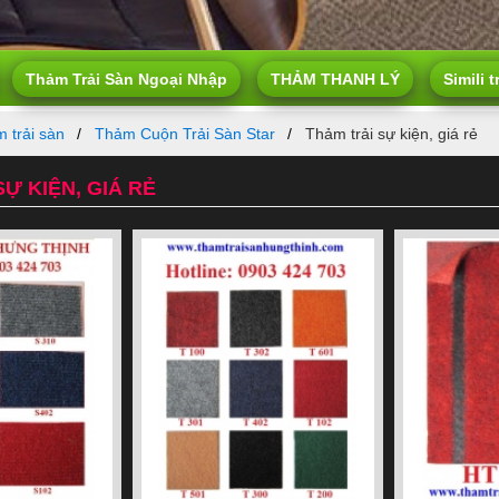
Thảm Trải Sàn Ngoại Nhập
THẢM THANH LÝ
Simili t
 trải sàn
Thảm Cuộn Trải Sàn Star
Thảm trải sự kiện, giá rẻ
Ự KIỆN, GIÁ RẺ