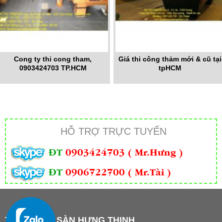
Cong ty thi cong tham,
Giá thi công thảm mới & cũ tại
0903424703 TP.HCM
tpHCM
HỖ TRỢ TRỰC TUYẾN
ĐT
0903424703 ( Mr.Hưng )
ĐT
0906722700 ( Mr.Tài )
THẢM TRẢI SÀN HƯNG THỊNH