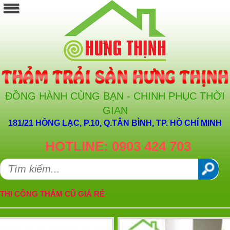
ĐỒNG HÀNH CÙNG BẠN - CHINH PHỤC THỜI
GIAN
181/21 HỒNG LẠC, P.10, Q.TÂN BÌNH, TP. HỒ CHÍ MINH
HOTLINE: 0903 424 703
THI CÔNG THẢM CŨ GIÁ RẺ