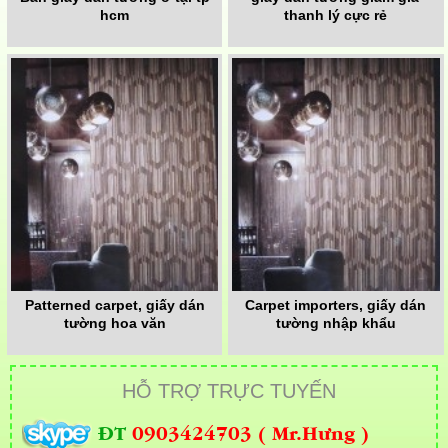
hcm
thanh lý cực rẻ
Patterned carpet, giấy dán
Carpet importers, giấy dán
tường hoa văn
tường nhập khẩu
HỖ TRỢ TRỰC TUYẾN
ĐT
0903424703 ( Mr.Hưng )