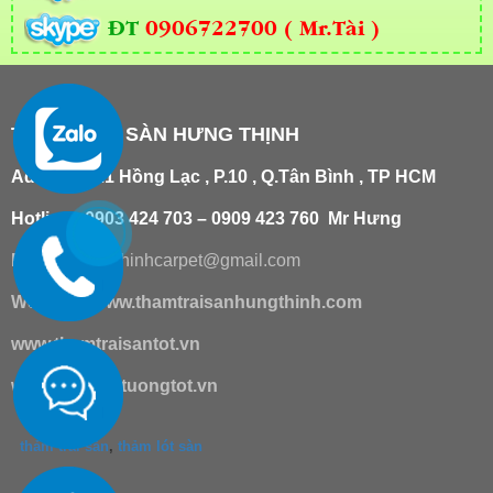
ĐT
0906722700 ( Mr.Tài )
THẢM TRẢI SÀN HƯNG THỊNH
Add
:
181/21 Hồng Lạc , P.10 , Q.Tân Bình , TP HCM
Hotline : 0903 424 703 – 0909 423 760 Mr Hưng
Email :
hungthinhcarpet@gmail.co
m
Website:
www.thamtraisanhungthinh.com
www.thamtraisantot.vn
www.giaydantuongtot.vn
thảm trải sàn
,
thảm lót sàn