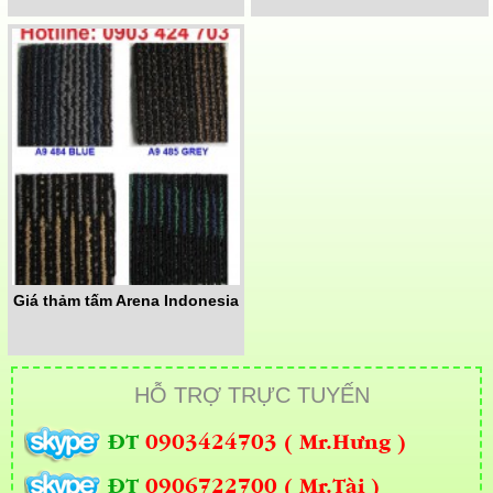
Giá thảm tấm Arena Indonesia
HỖ TRỢ TRỰC TUYẾN
ĐT
0903424703 ( Mr.Hưng )
ĐT
0906722700 ( Mr.Tài )