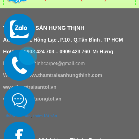
THẢM TRẢI SÀN HƯNG THỊNH
Add
:
181/21 Hồng Lạc , P.10 , Q.Tân Bình , TP HCM
Hotline : 0903 424 703 – 0909 423 760 Mr Hưng
Email :
hungthinhcarpet@gmail.co
m
Website:
www.thamtraisanhungthinh.com
www.thamtraisantot.vn
www.giaydantuongtot.vn
thảm trải sàn
,
thảm lót sàn