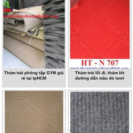
Thảm trải phòng tập GYM giá
Thảm trải lối đi, thảm lót
rẻ tại tpHCM
đường dẫn màu đỏ tươi