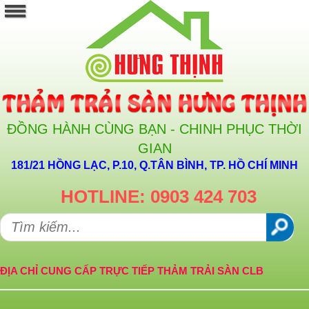
ĐỒNG HÀNH CÙNG BẠN - CHINH PHỤC THỜI
GIAN
181/21 HỒNG LẠC, P.10, Q.TÂN BÌNH, TP. HỒ CHÍ MINH
HOTLINE: 0903 424 703
ĐỊA CHỈ CUNG CẤP TRỰC TIẾP THẢM TRẢI SÀN CLB