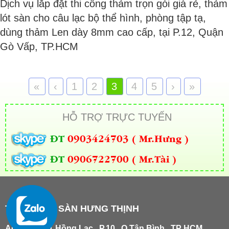
Dịch vụ lắp đặt thi công thảm trọn gói giá rẻ, thảm
lót sàn cho câu lạc bộ thể hình, phòng tập tạ,
dùng thảm Len dày 8mm cao cấp, tại P.12, Quận
Gò Vấp, TP.HCM
«
‹
1
2
3
4
5
›
»
HỖ TRỢ TRỰC TUYẾN
ĐT
0903424703 ( Mr.Hưng )
ĐT
0906722700 ( Mr.Tài )
THẢM TRẢI SÀN HƯNG THỊNH
Add
:
181/21 Hồng Lạc , P.10 , Q.Tân Bình , TP HCM