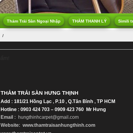
Thảm Trải Sàn Ngoại Nhập
THẢM THANH LÝ
Simili t
hẩm!
THẢM TRẢI SÀN HƯNG THỊNH
Add
:
181/21 Hồng Lạc , P.10 , Q.Tân Bình , TP HCM
Hotline : 0903 424 703 – 0909 423 760 Mr Hưng
Email :
hungthinhcarpet@gmail.co
m
Website:
www.thamtraisanhungthinh.com