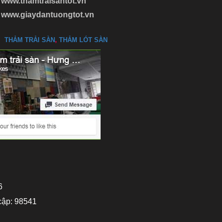
www.thamtraisantot.vn
www.giaydantuongtot.vn
THẢM TRẢI SÀN
,
THẢM LÓT SÀN
6
cập: 98541