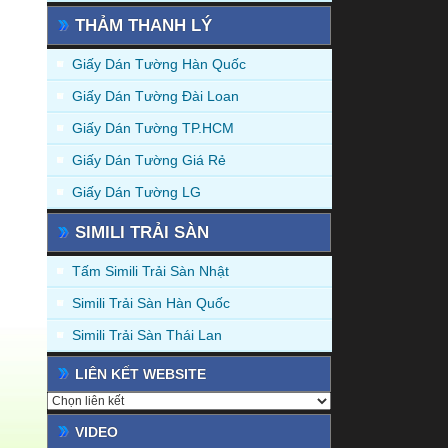
THẢM THANH LÝ
Giấy Dán Tường Hàn Quốc
Giấy Dán Tường Đài Loan
Giấy Dán Tường TP.HCM
Giấy Dán Tường Giá Rẻ
Giấy Dán Tường LG
SIMILI TRẢI SÀN
Tấm Simili Trải Sàn Nhật
Simili Trải Sàn Hàn Quốc
Simili Trải Sàn Thái Lan
LIÊN KẾT WEBSITE
VIDEO