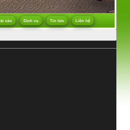
rải sàn
Dịch vụ
Tin tức
Liên hệ