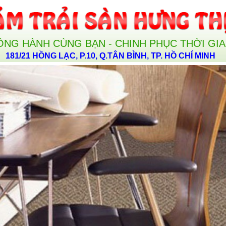
ỒNG HÀNH CÙNG BẠN - CHINH PHỤC THỜI GI
181/21 HỒNG LẠC, P.10, Q.TÂN BÌNH, TP. HỒ CHÍ MINH