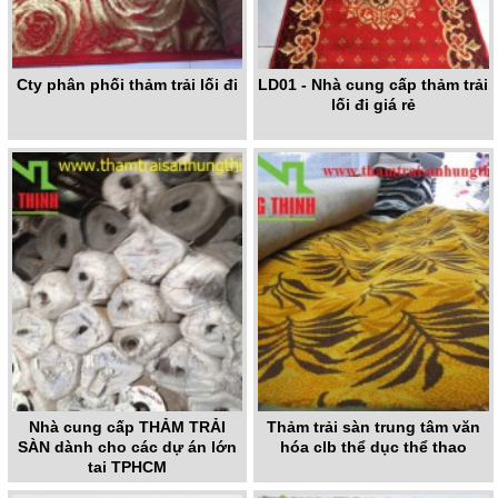
Cty phân phối thảm trải lối đi
LD01 - Nhà cung cấp thảm trải
lối đi giá rẻ
Nhà cung cấp THẢM TRẢI
Thảm trải sàn trung tâm văn
SÀN dành cho các dự án lớn
hóa clb thể dục thể thao
tại TPHCM