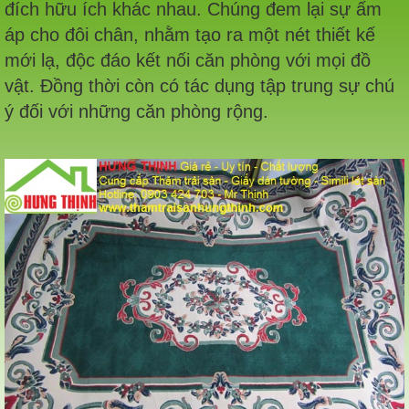
đích hữu ích khác nhau. Chúng đem lại sự ấm
áp cho đôi chân, nhằm tạo ra một nét thiết kế
mới lạ, độc đáo kết nối căn phòng với mọi đồ
vật. Đồng thời còn có tác dụng tập trung sự chú
ý đối với những căn phòng rộng.