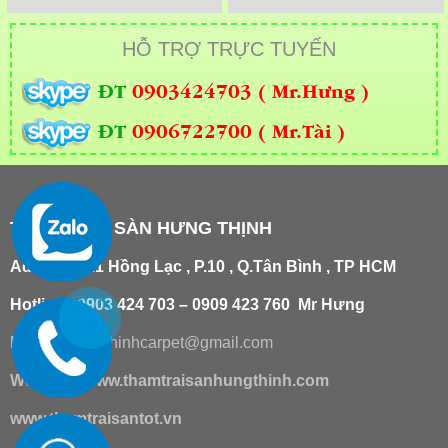
HỖ TRỢ TRỰC TUYẾN
ĐT
0903424703 ( Mr.Hưng )
ĐT
0906722700 ( Mr.Tài )
THẢM TRẢI SÀN HƯNG THỊNH
Add
:
181/21 Hồng Lạc , P.10 , Q.Tân Bình , TP HCM
Hotline : 0903 424 703 – 0909 423 760 Mr Hưng
Email :
hungthinhcarpet@gmail.co
m
Website:
www.thamtraisanhungthinh.com
www.thamtraisantot.vn