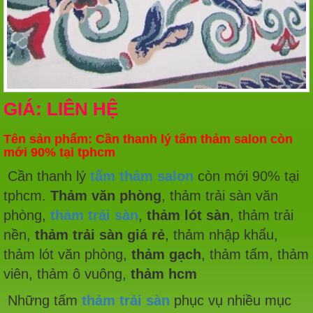
GIÁ: LIÊN HỆ
Tên sản phẩm: Cần thanh lý tấm thảm salon còn
mới 90% tại tphcm
Cần thanh lý
tấm thảm salon
còn mới 90% tại
tphcm.
Thảm văn phòng
, thảm trải sàn văn
phòng,
thảm trải sàn
,
thảm lót sàn
, thảm trải
nền,
thảm trải sàn giá rẻ
, thảm nhập khẩu,
thảm lót văn phòng,
thảm gạch
, thảm tấm, thảm
viên, thảm ô vuông,
thảm hcm
Những tấm
thảm trải sàn
phục vụ nhiều mục